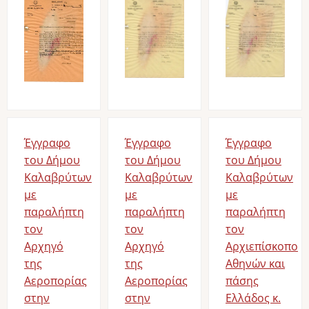
Έγγραφο
Έγγραφο
Έγγραφο
του Δήμου
του Δήμου
του Δήμου
Καλαβρύτων
Καλαβρύτων
Καλαβρύτων
με
με
με
παραλήπτη
παραλήπτη
παραλήπτη
τον
τον
τον
Αρχηγό
Αρχηγό
Αρχιεπίσκοπο
της
της
Αθηνών και
Αεροπορίας
Αεροπορίας
πάσης
στην
στην
Ελλάδος κ.