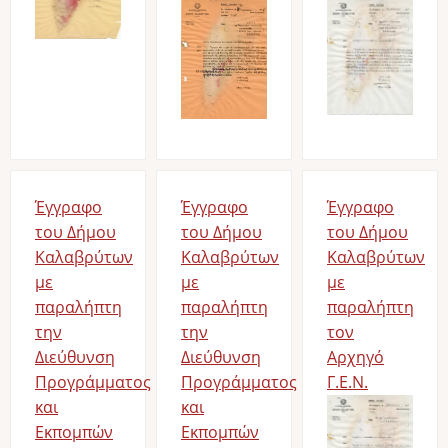
Έγγραφο
Έγγραφο
Έγγραφο
του Δήμου
του Δήμου
του Δήμου
Καλαβρύτων
Καλαβρύτων
Καλαβρύτων
με
με
με
παραλήπτη
παραλήπτη
παραλήπτη
την
την
τον
Διεύθυνση
Διεύθυνση
Αρχηγό
Προγράμματος
Προγράμματος
Γ.Ε.Ν.
και
και
Εκπομπών
Εκπομπών