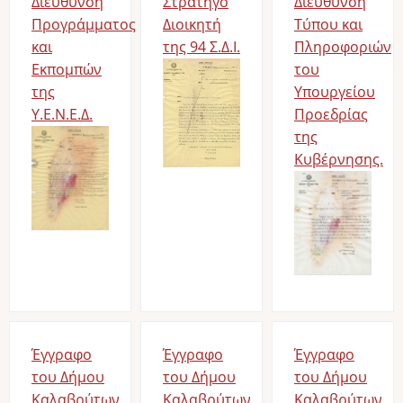
Διεύθυνση
Στρατηγό
Διεύθυνση
Προγράμματος
Διοικητή
Τύπου και
και
της 94 Σ.Δ.Ι.
Πληροφοριών
Εκπομπών
του
της
Υπουργείου
Υ.Ε.Ν.Ε.Δ.
Προεδρίας
της
Κυβέρνησης.
Έγγραφο
Έγγραφο
Έγγραφο
του Δήμου
του Δήμου
του Δήμου
Καλαβρύτων
Καλαβρύτων
Καλαβρύτων