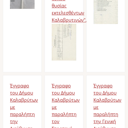
θυσίας
εκτελεσθέντων
Καλαβρυτινών".
Έγγραφο
Έγγραφο
Έγγραφο
του Δήμου
του Δήμου
του Δήμου
Καλαβρύτων
Καλαβρύτων
Καλαβρύτων
με
με
με
παραλήπτη
παραλήπτη
παραλήπτη
την
τον
την Γενική