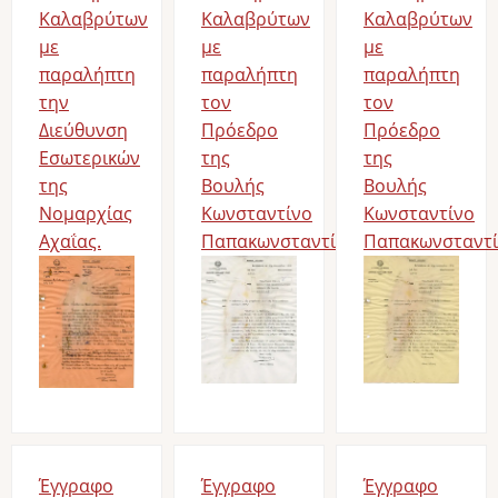
Καλαβρύτων
Καλαβρύτων
Καλαβρύτων
με
με
με
παραλήπτη
παραλήπτη
παραλήπτη
την
τον
τον
Διεύθυνση
Πρόεδρο
Πρόεδρο
Εσωτερικών
της
της
της
Βουλής
Βουλής
Νομαρχίας
Κωνσταντίνο
Κωνσταντίνο
Αχαΐας.
Παπακωνσταντίνου.
Παπακωνσταντί
Έγγραφο
Έγγραφο
Έγγραφο