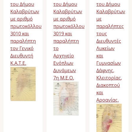
του Δήμου
του Δήμου
του Δήμου
Καλαβρύτων
Καλαβρύτων
Καλαβρύτων
με αριθμό
με αριθμό
με
πρωτοκόλλου
πρωτοκόλλου
παραλήπτες
3010 και
3019 και
τους
παραλήπτη
παραλήπτη
Διευθυντές
τον Γενικό
το
Λυκείων
Διευθυντή
Αρχηγείο
και
Κ.Α.Τ.Ε.
Ενόπλων
Γυμνασίων
Δυνάμεων
Δάφνης,
7η Μ.Ε.Ο.
Κλειτορίας,
Διακοπτού
και
Αροανίας.