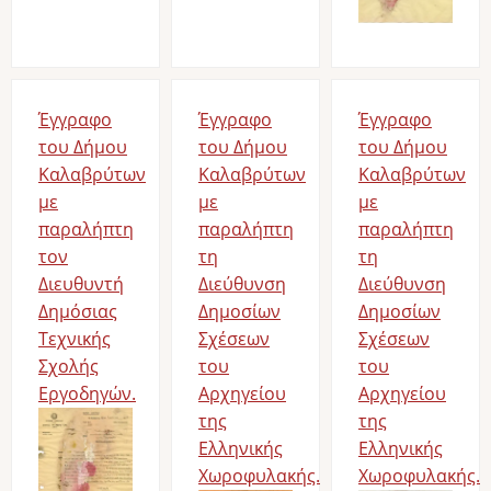
Έγγραφο
Έγγραφο
Έγγραφο
του Δήμου
του Δήμου
του Δήμου
Καλαβρύτων
Καλαβρύτων
Καλαβρύτων
με
με
με
παραλήπτη
παραλήπτη
παραλήπτη
τον
τη
τη
Διευθυντή
Διεύθυνση
Διεύθυνση
Δημόσιας
Δημοσίων
Δημοσίων
Τεχνικής
Σχέσεων
Σχέσεων
Σχολής
του
του
Εργοδηγών.
Αρχηγείου
Αρχηγείου
της
της
Ελληνικής
Ελληνικής
Χωροφυλακής.
Χωροφυλακής.