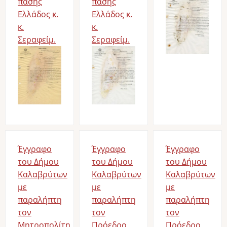
πάσης
πάσης
Ελλάδος κ.
Ελλάδος κ.
κ.
κ.
Σεραφείμ.
Σεραφείμ.
Έγγραφο
Έγγραφο
Έγγραφο
του Δήμου
του Δήμου
του Δήμου
Καλαβρύτων
Καλαβρύτων
Καλαβρύτων
με
με
με
παραλήπτη
παραλήπτη
παραλήπτη
τον
τον
τον
Μητροπολίτη
Πρόεδρο
Πρόεδρο