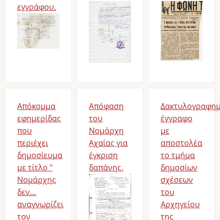
εγγράφου.
Απόκομμα
Απόφαση
Δακτυλογραφη
εφημερίδας
του
έγγραφο
που
Νομάρχη
με
περιέχει
Αχαΐας για
αποστολέα
δημοσίευμα
έγκριση
το τμήμα
με τίτλο "
δαπάνης.
δημοσίων
Νομάρχης
σχέσεων
δεν…
του
αναγνωρίζει
Αρχηγείου
τον
της