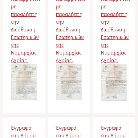
με
με
με
παραλήπτη
παραλήπτη
παραλήπτη
την
την
την
Διεύθυνση
Διεύθυνση
Διεύθυνση
Εσωτερικών
Εσωτερικών
Εσωτερικών
της
της
της
Νομαρχίας
Νομαρχίας
Νομαρχίας
Αχαΐας.
Αχαΐας.
Αχαΐας.
Έγγραφο
Έγγραφο
Έγγραφο
του Δήμου
του Δήμου
του Δήμου