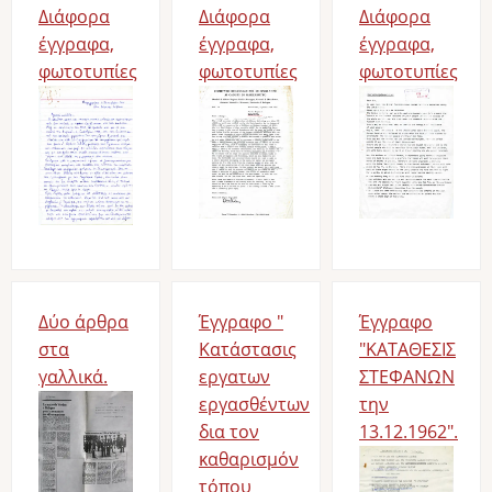
Διάφορα
Διάφορα
Διάφορα
έγγραφα,
έγγραφα,
έγγραφα,
φωτοτυπίες
φωτοτυπίες
φωτοτυπίες
Δύο άρθρα
Έγγραφο "
Έγγραφο
στα
Κατάστασις
"ΚΑΤΑΘΕΣΙΣ
γαλλικά.
εργατων
ΣΤΕΦΑΝΩΝ
εργασθέντων
την
δια τον
13.12.1962".
καθαρισμόν
τόπου