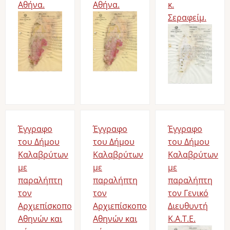
Αθήνα.
Αθήνα.
κ.
Σεραφείμ.
Έγγραφο
Έγγραφο
Έγγραφο
του Δήμου
του Δήμου
του Δήμου
Καλαβρύτων
Καλαβρύτων
Καλαβρύτων
με
με
με
παραλήπτη
παραλήπτη
παραλήπτη
τον
τον
τον Γενικό
Αρχιεπίσκοπο
Αρχιεπίσκοπο
Διευθυντή
Αθηνών και
Αθηνών και
Κ.Α.Τ.Ε.