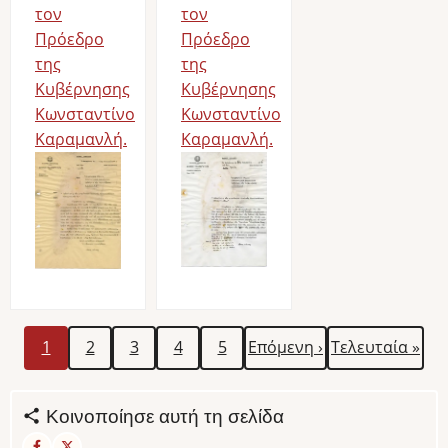
τον
τον
Πρόεδρο
Πρόεδρο
της
της
Κυβέρνησης
Κυβέρνησης
Κωνσταντίνο
Κωνσταντίνο
Καραμανλή.
Καραμανλή.
Τρέχουσα
Σελίδα
Σελίδα
Σελίδα
Σελίδα
Next
Last
Σελιδοποίηση
1
2
3
4
5
Επόμενη ›
Τελευταία »
σελίδα
page
page
Κοινοποίησε αυτή τη σελίδα