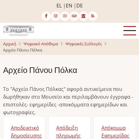
Παράκαμψη
EL
EN
DE
προς
το
κυρίως
περιεχόμενο
Αρχική
Ψηφιακό Απόθεμα
Ψηφιακές Συλλογές
Αρχείο Πάνου Πόλκα
Αρχείο Πάνου Πόλκα
Το "Αρχείο Πάνος Πόλκας" αφορά αντικείμενα που
δωρήθηκαν στο Μουσείο και περιλαμβάνουν έγγραφα -
επιστολές- εφημερίδες -αποκόμματα εφημερίδων και
φωτογραφίες.
Αποδεικτικό
Απόδειξη
Απόκομμα
δημοσίευσης
πληρωμής
Εφημερίδας