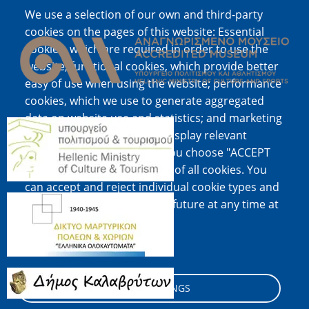
We use a selection of our own and third-party
Image
cookies on the pages of this website: Essential
cookies, which are required in order to use the
website; functional cookies, which provide better
easy of use when using the website; performance
cookies, which we use to generate aggregated
data on website use and statistics; and marketing
Image
cookies, which are used to display relevant
content and advertising. If you choose "ACCEPT
ALL", you consent to the use of all cookies. You
can accept and reject individual cookie types and
Image
revoke your consent for the future at any time at
"Settings".
Cookie documentation
Image
COOKIE SETTINGS