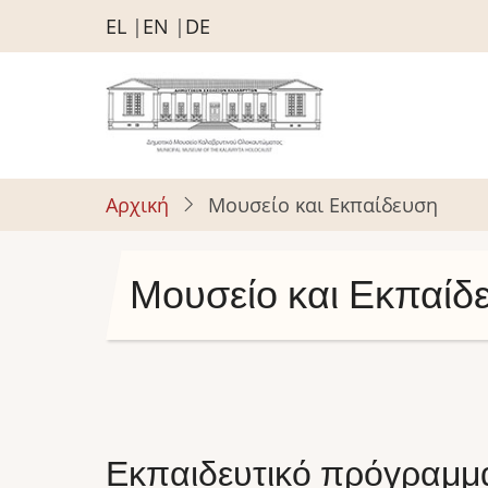
Παράκαμψη
EL
EN
DE
προς
το
κυρίως
περιεχόμενο
Αρχική
Μουσείο και Εκπαίδευση
Μουσείο και Εκπαίδ
Εκπαιδευτικό πρόγραμμα