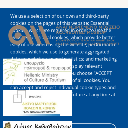
We use a selection of our own and third-party
Image
cookies on the pages of this website: Essential
cookies, which are required in order to use the
website; functional cookies, which provide better
easy of use when using the website; performance
cookies, which we use to generate aggregated
data on website use and statistics; and marketing
Image
cookies, which are used to display relevant
content and advertising. If you choose "ACCEPT
ALL", you consent to the use of all cookies. You
can accept and reject individual cookie types and
Image
revoke your consent for the future at any time at
"Settings".
Cookie documentation
Image