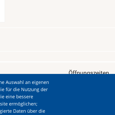
Öffnungszeiten
ine Auswahl an eigenen
KALAVRYTA
Öffnungszeiten: Dien
ie für die Nutzung der
Ruhetag: Montag
die eine bessere
Öffnungszeiten: 09.00
site ermöglichen;
Mehr Informationen
gierte Daten über die