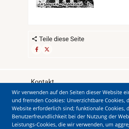
Teile diese Seite
Kontakt
Wir verwenden auf den Seiten dieser Website e
MUSEUM DES HOLOCAUSTS DER STADT 
und fremden Cookies: Unverzichtbare Cookies, d
A. Sigros 1-5, Kalavrita, PLZ 25001
Website erforderlich sind; funktionale Cookies, 
Tel:
+302692023646
,
+302692360220
Benutzerfreundlichkeit bei der Nutzung der Web
https://www.dmko.gr || info@dmko.gr
Leistungs-Cookies, die wir verwenden, um aggre