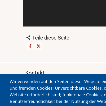
Teile diese Seite
Kontakt
Wir verwenden auf den Seiten dieser Website e
MUSEUM DES HOLOCAUSTS DER STADT 
und fremden Cookies: Unverzichtbare Cookies, d
A. Sigros 1-5, Kalavrita, PLZ 25001
Website erforderlich sind; funktionale Cookies, 
Tel:
+302692023646
,
+302692360220
Benutzerfreundlichkeit bei der Nutzung der Web
https://www.dmko.gr || info@dmko.gr