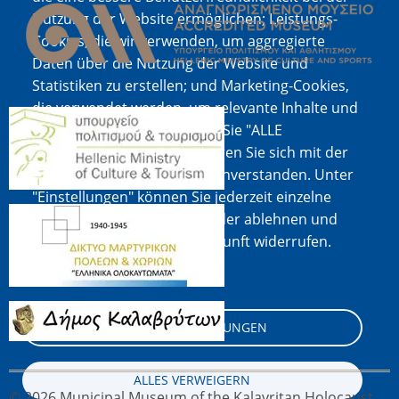
Nutzung der Website ermöglichen; Leistungs-
Cookies, die wir verwenden, um aggregierte
Daten über die Nutzung der Website und
Statistiken zu erstellen; und Marketing-Cookies,
die verwendet werden, um relevante Inhalte und
Bild
Werbung anzuzeigen. Wenn Sie "ALLE
AKZEPTIEREN" wählen, erklären Sie sich mit der
Verwendung aller Cookies einverstanden. Unter
"Einstellungen" können Sie jederzeit einzelne
Bild
Cookie-Typen akzeptieren oder ablehnen und
Ihre Zustimmung für die Zukunft widerrufen.
Cookie-Dokumentation
Bild
COOKIE-EINSTELLUNGEN
ALLES VERWEIGERN
© 2026 Municipal Museum of the Kalavritan Holocaust,