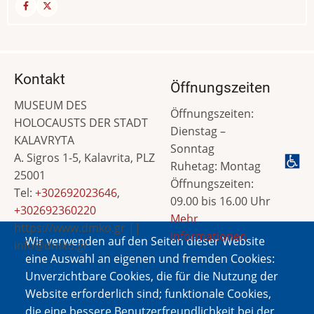
Kontakt
Öffnungszeiten
MUSEUM DES
Öffnungszeiten:
HOLOCAUSTS DER STADT
Dienstag –
KALAVRYTA
Sonntag
A. Sigros 1-5, Kalavrita, PLZ
Ruhetag: Montag
25001
Öffnungszeiten:
Tel:
+302692023646
,
09.00 bis 16.00 Uhr
+302692360220
Mehr
https://www.dmko.gr ||
Informationen
Wir verwenden auf den Seiten dieser Website
info@dmko.gr
eine Auswahl an eigenen und fremden Cookies:
Unverzichtbare Cookies, die für die Nutzung der
Website erforderlich sind; funktionale Cookies,
Bild
die eine bessere Benutzerfreundlichkeit bei der