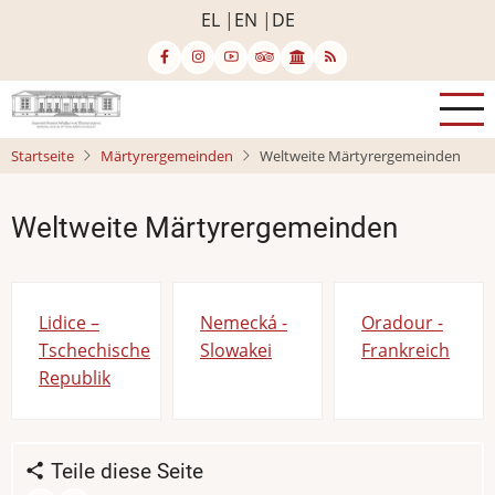
Direkt
EL
EN
DE
zum
Inhalt
Startseite
Märtyrergemeinden
Weltweite Märtyrergemeinden
Weltweite Märtyrergemeinden
Lidice –
Nemecká -
Oradour -
Tschechische
Slowakei
Frankreich
Republik
Teile diese Seite