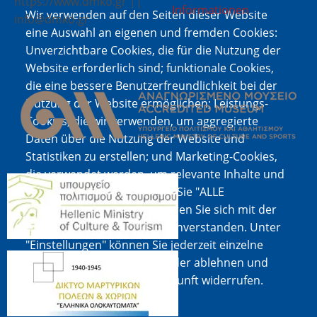
https://www.dmko.gr ||
Informationen
Wir verwenden auf den Seiten dieser Website
info@dmko.gr
eine Auswahl an eigenen und fremden Cookies:
Unverzichtbare Cookies, die für die Nutzung der
Website erforderlich sind; funktionale Cookies,
Bild
die eine bessere Benutzerfreundlichkeit bei der
Nutzung der Website ermöglichen; Leistungs-
Cookies, die wir verwenden, um aggregierte
Daten über die Nutzung der Website und
Statistiken zu erstellen; und Marketing-Cookies,
die verwendet werden, um relevante Inhalte und
Bild
Werbung anzuzeigen. Wenn Sie "ALLE
AKZEPTIEREN" wählen, erklären Sie sich mit der
Verwendung aller Cookies einverstanden. Unter
"Einstellungen" können Sie jederzeit einzelne
Bild
Cookie-Typen akzeptieren oder ablehnen und
Ihre Zustimmung für die Zukunft widerrufen.
Cookie-Dokumentation