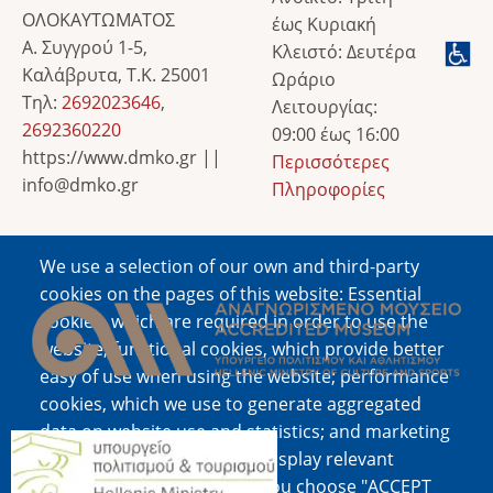
ΟΛΟΚΑΥΤΩΜΑΤΟΣ
έως Κυριακή
Α. Συγγρού 1-5,
Κλειστό: Δευτέρα
Καλάβρυτα, Τ.Κ. 25001
Ωράριο
Τηλ:
2692023646
,
Λειτουργίας:
2692360220
09:00 έως 16:00
https://www.dmko.gr ||
Περισσότερες
info@dmko.gr
Πληροφορίες
We use a selection of our own and third-party
Image
cookies on the pages of this website: Essential
cookies, which are required in order to use the
website; functional cookies, which provide better
easy of use when using the website; performance
cookies, which we use to generate aggregated
data on website use and statistics; and marketing
Image
cookies, which are used to display relevant
content and advertising. If you choose "ACCEPT