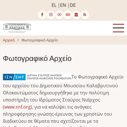
Παράκαμψη
EL
EN
DE
προς
το
κυρίως
περιεχόμενο
Αρχική
Φωτογραφικό Αρχείο
Φωτογραφικό Αρχείο
Το Φωτογραφικό Αρχείο
του αρχείου του Δημοτικού Μουσείου Καλαβρυτινού
Ολοκαυτώματος δημιουργήθηκε με την πολύτιμη
υποστήριξη του Ιδρύματος Σταύρος Νιάρχος
(
www.snf.org
), για να καλύψει τις ανάγκες
πληροφόρησης-γνώσης-έρευνας των χρηστών του
διαδικτύου σε θέματα που σχετίζονται με το