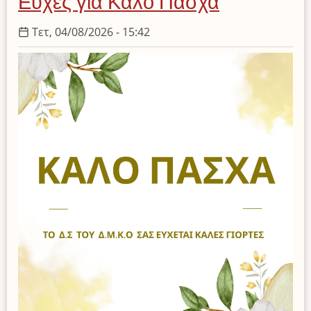
Ευχές για Καλό Πάσχα
Μπράτσικας
(1937-
Τετ, 04/08/2026 - 15:42
2026)