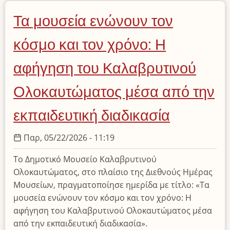
Πολιτιστική
Τα μουσεία ενώνουν τον
&
Θρησκευτική
κόσμο και τον χρόνο: Η
Κληρονομιά
–
αφήγηση του Καλαβρυτινού
Αειφόρος
Ολοκαυτώματος μέσα από την
Ανάπτυξη
και
εκπαιδευτική διαδικασία
Προβολή»
Παρ, 05/22/2026 - 11:19
Το Δημοτικό Μουσείο Καλαβρυτινού
Ολοκαυτώματος, στο πλαίσιο της Διεθνούς Ημέρας
Μουσείων, πραγματοποίησε ημερίδα με τίτλο: «Τα
μουσεία ενώνουν τον κόσμο και τον χρόνο: Η
αφήγηση του Καλαβρυτινού Ολοκαυτώματος μέσα
από την εκπαιδευτική διαδικασία».