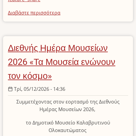
την
εκπαιδευτική
Διαβάστε περισσότερα
για
διαδικασία
το
Διεθνής
Ημέρα
Μουσείων
Διεθνής Ημέρα Μουσείων
2026
«Τα
2026 «Τα Μουσεία ενώνουν
Μουσεία
ενώνουν
τον κόσμο»
τον
κόσμο»
Τρί, 05/12/2026 - 14:36
Συμμετέχοντας στον εορτασμό της Διεθνούς
Ημέρας Μουσείων 2026,
το Δημοτικό Μουσείο Καλαβρυτινού
Ολοκαυτώματος