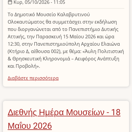
Κυρ, 05/10/2026 - 11:05
Το Δημοτικό Μουσείο Καλαβρυτινού
Ολοκαυτώματος θα συμμετάσχει στην εκδήλωση
που διοργανώνεται από το Πανεπιστήμιο Δυτικής
Αττικής, την Παρασκευή 15 Μαΐου 2026 και ώρα
12:30, στην Πανεπιστημιούπολη Αρχαίου Ελαιώνα
(Κτήριο Δ, αίθουσα 002), με θέμα: «Άυλη Πολιτιστική
& Θρησκευτική Κληρονομιά – Αειφόρος Ανάπτυξη
και Προβολή».
Διαβάστε περισσότερα
για
το
Ημερίδα:
«Άυλη
Πολιτιστική
Διεθνής Ημέρα Μουσείων - 18
&
Θρησκευτική
Μαΐου 2026
Κληρονομιά