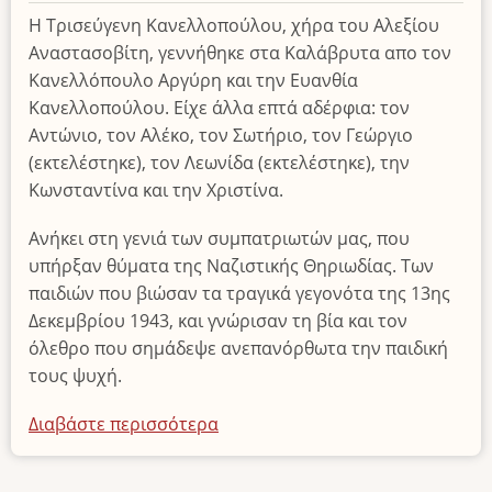
Η Τρισεύγενη Κανελλοπούλου, χήρα του Αλεξίου
Αναστασοβίτη, γεννήθηκε στα Καλάβρυτα απο τον
Κανελλόπουλο Αργύρη και την Ευανθία
Κανελλοπούλου. Είχε άλλα επτά αδέρφια: τον
Αντώνιο, τον Αλέκο, τον Σωτήριο, τον Γεώργιο
(εκτελέστηκε), τον Λεωνίδα (εκτελέστηκε), την
Κωνσταντίνα και την Χριστίνα.
Ανήκει στη γενιά των συμπατριωτών μας, που
υπήρξαν θύματα της Ναζιστικής Θηριωδίας. Των
παιδιών που βιώσαν τα τραγικά γεγονότα της 13ης
Δεκεμβρίου 1943, και γνώρισαν τη βία και τον
όλεθρο που σημάδεψε ανεπανόρθωτα την παιδική
τους ψυχή.
Διαβάστε περισσότερα
για
το
Απεβίωσε