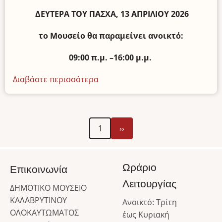
ΔΕΥΤΕΡΑ ΤΟΥ ΠΑΣΧΑ, 13 ΑΠΡΙΛΙΟΥ 2026
το Μουσείο θα παραμείνει ανοικτό:
09:00 π.μ. –16:00 μ.μ.
Διαβάστε περισσότερα
για
το
Ωράριο
Λειτουργίας
Next
Σελιδοποίηση
1
››
για
page
το
Πάσχα
2026
Ωράριο
Επικοινωνία
Λειτουργίας
ΔΗΜΟΤΙΚΟ ΜΟΥΣΕΙΟ
ΚΑΛΑΒΡΥΤΙΝΟΥ
Ανοικτό: Τρίτη
ΟΛΟΚΑΥΤΩΜΑΤΟΣ
έως Κυριακή