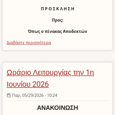
Π Ρ Ο Σ Κ Λ Η Σ Η
Προς:
Όπως ο πίνακας Αποδεκτών
Διαβάστε περισσότερα
για
το
Πρόσκληση
Τακτικής
Συνεδρίασης
Ωράριο Λειτουργίας την 1η
του
Δ.Σ.
Ιουνίου 2026
Παρ, 05/29/2026 - 10:24
ΑΝΑΚΟΙΝΩΣΗ