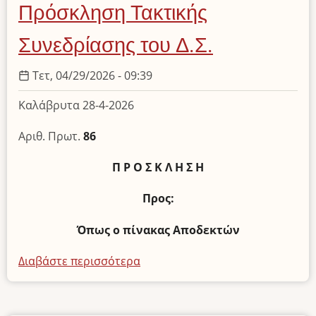
την
Πρόσκληση Τακτικής
1η
Μαΐου
Συνεδρίασης του Δ.Σ.
Τετ, 04/29/2026 - 09:39
Καλάβρυτα 28-4-2026
Αριθ. Πρωτ.
86
Π Ρ Ο Σ Κ Λ Η Σ Η
Προς:
Όπως ο πίνακας Αποδεκτών
Διαβάστε περισσότερα
για
το
Πρόσκληση
Τακτικής