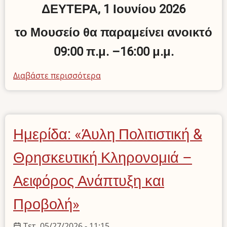
ΔΕΥΤΕΡΑ, 1 Ιουνίου 2026
το Μουσείο θα παραμείνει ανοικτό
09:00 π.μ. –16:00 μ.μ.
Διαβάστε περισσότερα
για
το
Ωράριο
Λειτουργίας
την
Ημερίδα: «Άυλη Πολιτιστική &
1η
Ιουνίου
Θρησκευτική Κληρονομιά –
2026
Αειφόρος Ανάπτυξη και
Προβολή»
Τετ, 05/27/2026 - 11:15