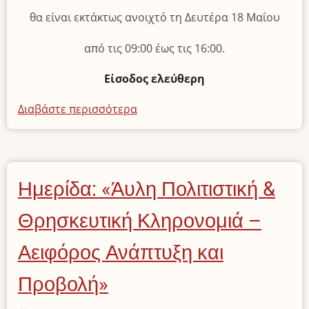
θα είναι εκτάκτως ανοιχτό τη Δευτέρα 18 Μαΐου
από τις 09:00 έως τις 16:00.
Είσοδος ελεύθερη
Διαβάστε περισσότερα
για
το
Διεθνής
Ημέρα
Μουσείων
Ημερίδα: «Άυλη Πολιτιστική &
2026
«Τα
Θρησκευτική Κληρονομιά –
Μουσεία
ενώνουν
Αειφόρος Ανάπτυξη και
τον
Προβολή»
κόσμο»