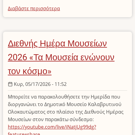
Διαβάστε περισσότερα
για
το
Τα
μουσεία
ενώνουν
Διεθνής Ημέρα Μουσείων
τον
κόσμο
2026 «Τα Μουσεία ενώνουν
και
τον
τον κόσμο»
χρόνο:
Η
Κυρ, 05/17/2026 - 11:52
αφήγηση
Μπορείτε να παρακολουθήσετε την Ημερίδα που
του
διοργανώνει το Δημοτικό Μουσείο Καλαβρυτινού
Καλαβρυτινού
Ολοκαυτώματος στο πλαίσιο της Διεθνούς Ημέρας
Ολοκαυτώματος
Μουσείων στον παρακάτω σύνδεσμο:
μέσα
https://youtube.com/live/iNatjUg99dg?
από
feature=share