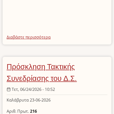
Διαβάστε περισσότερα
για
το
Ωράριο
Λειτουργίας
Αυγούστου
Πρόσκληση Τακτικής
2026
Συνεδρίασης του Δ.Σ.
Τετ, 06/24/2026 - 10:52
Καλάβρυτα 23-06-2026
Αριθ. Πρωτ.
216