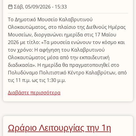
–
Σάβ, 05/09/2026 - 15:33
Αειφόρος
Το Δημοτικό Μουσείο Καλαβρυτινού
Ανάπτυξη
Ολοκαυτώματος, στο πλαίσιο της Διεθνούς Ημέρας
και
Μουσείων, διοργανώνει ημερίδα στις 17 Μαΐου
Προβολή»
2026 με τίτλο: «Τα μουσεία ενώνουν τον κόσμο και
τον χρόνο: Η αφήγηση του Καλαβρυτινού
Ολοκαυτώματος μέσα από την εκπαιδευτική
διαδικασία». Η ημερίδα θα πραγματοποιηθεί στο
Πολυδύναμο Πολιτιστικό Κέντρο Καλαβρύτων, από
τις 11 π.μ. ως τις 1:30 μ.μ.
Διαβάστε περισσότερα
για
το
Διεθνής
Ημέρα
Μουσείων
Ωράριο Λειτουργίας την 1η
-