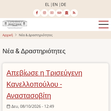
Παράκαμψη
EL
EN
DE
προς
το
κυρίως
περιεχόμενο
Αρχική
Νέα & Δραστηριότητες
Νέα & Δραστηριότητες
Απεβίωσε η Τρισεύγενη
Κανελλοπούλου -
Αναστασοβίτη
Δευ, 08/10/2026 - 12:49