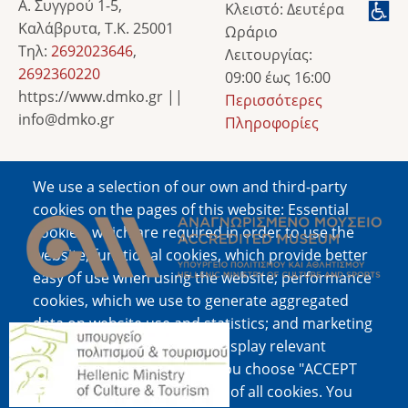
Α. Συγγρού 1-5,
Κλειστό: Δευτέρα
Καλάβρυτα, Τ.Κ. 25001
Ωράριο
Τηλ:
2692023646
,
Λειτουργίας:
2692360220
09:00 έως 16:00
https://www.dmko.gr ||
Περισσότερες
info@dmko.gr
Πληροφορίες
We use a selection of our own and third-party
Image
cookies on the pages of this website: Essential
cookies, which are required in order to use the
website; functional cookies, which provide better
easy of use when using the website; performance
cookies, which we use to generate aggregated
data on website use and statistics; and marketing
Image
cookies, which are used to display relevant
content and advertising. If you choose "ACCEPT
ALL", you consent to the use of all cookies. You