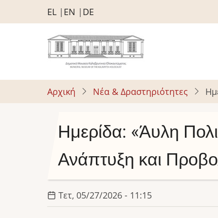
Παράκαμψη
EL
EN
DE
προς
το
κυρίως
περιεχόμενο
Αρχική
Νέα & Δραστηριότητες
Ημ
Ημερίδα: «Άυλη Πολι
Ανάπτυξη και Προβο
Τετ, 05/27/2026 - 11:15