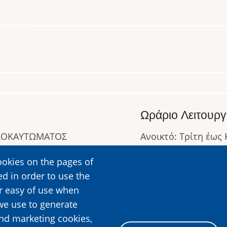
Ωράριο Λειτουργ
ΟΛΟΚΑΥΤΩΜΑΤΟΣ
Ανοικτό: Τρίτη έως
Κλειστό: Δευτέρα
ookies on the pages of
Ωράριο Λειτουργίας
ed in order to use the
Περισσότερες Πληρ
er easy of use when
we use to generate
and marketing cookies,
Image