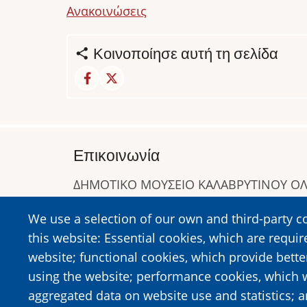
Ανακοινώσεις
Κοινοποίησε αυτή τη σελίδα
Επικοινωνία
ΔΗΜΟΤΙΚΟ ΜΟΥΣΕΙΟ ΚΑΛΑΒΡΥΤΙΝΟΥ 
Α. Συγγρού 1-5, Καλάβρυτα, Τ.Κ. 25001
We use a selection of our own and third-party c
Τηλ:
2692023646
,
2692360220
this website: Essential cookies, which are requir
https://www.dmko.gr || info@dmko.gr
website; functional cookies, which provide bett
using the website; performance cookies, which 
aggregated data on website use and statistics; 
Image
Image