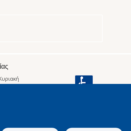
ίας
 Κυριακή
: 09:00 έως 16:00
οφορίες
Image