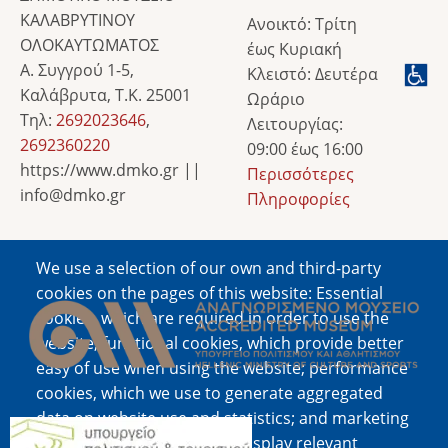
ΚΑΛΑΒΡΥΤΙΝΟΥ
Ανοικτό: Τρίτη
ΟΛΟΚΑΥΤΩΜΑΤΟΣ
έως Κυριακή
Α. Συγγρού 1-5,
Κλειστό: Δευτέρα
Καλάβρυτα, Τ.Κ. 25001
Ωράριο
Τηλ:
2692023646
,
Λειτουργίας:
2692360220
09:00 έως 16:00
https://www.dmko.gr ||
Περισσότερες
info@dmko.gr
Πληροφορίες
We use a selection of our own and third-party
Image
cookies on the pages of this website: Essential
cookies, which are required in order to use the
website; functional cookies, which provide better
easy of use when using the website; performance
cookies, which we use to generate aggregated
data on website use and statistics; and marketing
Image
cookies, which are used to display relevant