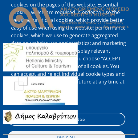
Image
cookies on the pages of this website: Essential
cookies, which are required in order to use the
website; functional cookies, which provide better
easy of use when using the website; performance
cookies, which we use to generate aggregated
data on website use and statistics; and marketing
Image
cookies, which are used to display relevant
content and advertising. If you choose "ACCEPT
ALL", you consent to the use of all cookies. You
can accept and reject individual cookie types and
Image
revoke your consent for the future at any time at
"Settings".
Cookie documentation
Image
COOKIE SETTINGS
DENY ALL