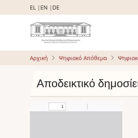
Παράκαμψη
EL
EN
DE
προς
το
κυρίως
περιεχόμενο
Αρχική
Ψηφιακό Απόθεμα
Ψηφιακ
Αποδεικτικό δημοσί