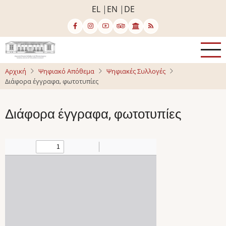
Παράκαμψη
EL
EN
DE
προς
το
κυρίως
περιεχόμενο
Αρχική
Ψηφιακό Απόθεμα
Ψηφιακές Συλλογές
Διάφορα έγγραφα, φωτοτυπίες
Διάφορα έγγραφα, φωτοτυπίες