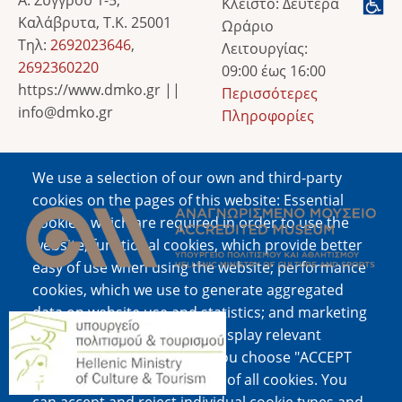
Κλειστό: Δευτέρα
Καλάβρυτα, Τ.Κ. 25001
Ωράριο
Τηλ:
2692023646
,
Λειτουργίας:
2692360220
09:00 έως 16:00
https://www.dmko.gr ||
Περισσότερες
info@dmko.gr
Πληροφορίες
We use a selection of our own and third-party
Image
cookies on the pages of this website: Essential
cookies, which are required in order to use the
website; functional cookies, which provide better
easy of use when using the website; performance
cookies, which we use to generate aggregated
data on website use and statistics; and marketing
Image
cookies, which are used to display relevant
content and advertising. If you choose "ACCEPT
ALL", you consent to the use of all cookies. You