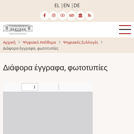
Παράκαμψη
EL
EN
DE
προς
το
κυρίως
περιεχόμενο
Αρχική
Ψηφιακό Απόθεμα
Ψηφιακές Συλλογές
Διάφορα έγγραφα, φωτοτυπίες
Διάφορα έγγραφα, φωτοτυπίες