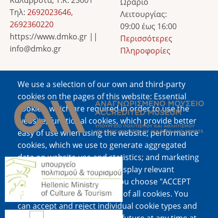
Ωράριο
Τηλ:
2692023646
,
Λειτουργίας:
2692360220
09:00 έως 16:00
https://www.dmko.gr ||
Περισσότερες
info@dmko.gr
Πληροφορίες
We use a selection of our own and third-party
Image
cookies on the pages of this website: Essential
cookies, which are required in order to use the
website; functional cookies, which provide better
easy of use when using the website; performance
cookies, which we use to generate aggregated
data on website use and statistics; and marketing
Image
cookies, which are used to display relevant
content and advertising. If you choose "ACCEPT
ALL", you consent to the use of all cookies. You
can accept and reject individual cookie types and
Image