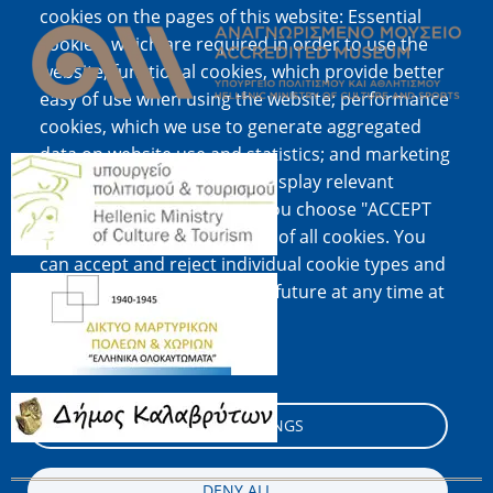
Image
cookies on the pages of this website: Essential
cookies, which are required in order to use the
website; functional cookies, which provide better
easy of use when using the website; performance
cookies, which we use to generate aggregated
data on website use and statistics; and marketing
Image
cookies, which are used to display relevant
content and advertising. If you choose "ACCEPT
ALL", you consent to the use of all cookies. You
can accept and reject individual cookie types and
Image
revoke your consent for the future at any time at
"Settings".
Cookie documentation
Image
COOKIE SETTINGS
DENY ALL