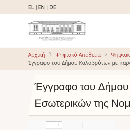
Παράκαμψη
EL
EN
DE
προς
το
κυρίως
περιεχόμενο
Αρχική
Ψηφιακό Απόθεμα
Ψηφιακ
Έγγραφο του Δήμου Καλαβρύτων με παρα
Έγγραφο του Δήμου
Εσωτερικών της Νομ