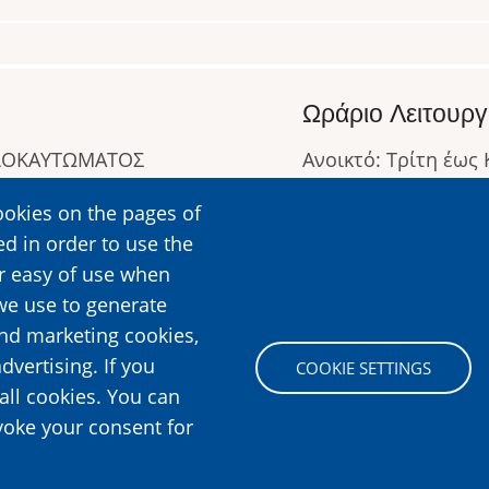
Ωράριο Λειτουργ
ΟΛΟΚΑΥΤΩΜΑΤΟΣ
Ανοικτό: Τρίτη έως
Κλειστό: Δευτέρα
ookies on the pages of
Ωράριο Λειτουργίας
ed in order to use the
Περισσότερες Πληρ
er easy of use when
we use to generate
and marketing cookies,
Image
dvertising. If you
COOKIE SETTINGS
all cookies. You can
voke your consent for