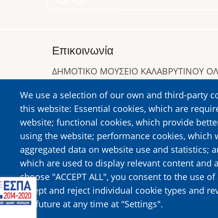
Επικοινωνία
ΔΗΜΟΤΙΚΟ ΜΟΥΣΕΙΟ ΚΑΛΑΒΡΥΤΙΝΟΥ 
Α. Συγγρού 1-5, Καλάβρυτα, Τ.Κ. 25001
We use a selection of our own and third-party c
Τηλ:
2692023646
,
2692360220
this website: Essential cookies, which are requir
https://www.dmko.gr || info@dmko.gr
website; functional cookies, which provide bett
using the website; performance cookies, which 
aggregated data on website use and statistics; 
Image
Image
which are used to display relevant content and a
choose "ACCEPT ALL", you consent to the use of 
accept and reject individual cookie types and re
the future at any time at "Settings".