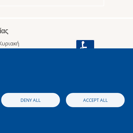
ίας
 Κυριακή
: 09:00 έως 16:00
οφορίες
Image
DENY ALL
ACCEPT ALL