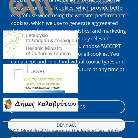
cookies, which are required in order to use the
website; functional cookies, which provide better
easy of use when using the website; performance
cookies, which we use to generate aggregated
data on website use and statistics; and marketing
Image
cookies, which are used to display relevant
content and advertising. If you choose "ACCEPT
ALL", you consent to the use of all cookies. You
can accept and reject individual cookie types and
Image
revoke your consent for the future at any time at
"Settings".
Cookie documentation
Image
COOKIE SETTINGS
DENY ALL
© 2026 Municipal Museum of the Kalavritan Holocaust,