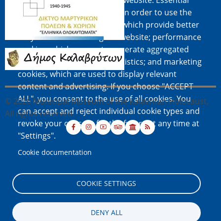
cookies on the pages of this website: Essential
Image
cookies, which are required in order to use the
website; functional cookies, which provide better
easy of use when using the website; performance
cookies, which we use to generate aggregated
Image
data on website use and statistics; and marketing
cookies, which are used to display relevant
content and advertising. If you choose "ACCEPT
ALL", you consent to the use of all cookies. You
© 2026 Municipal Museum of the Kalavritan Holocaust,
can accept and reject individual cookie types and
All rights reserved.
revoke your consent for the future at any time at
"Settings".
Cookie documentation
COOKIE SETTINGS
DENY ALL