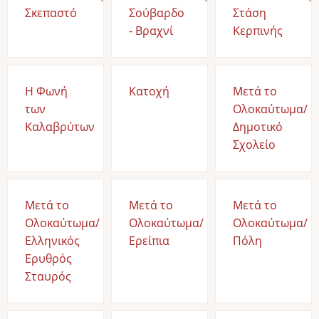
Σκεπαστό
Σούβαρδο
Στάση
- Βραχνί
Κερπινής
Η Φωνή
Κατοχή
Μετά το
των
Ολοκαύτωμα/
Καλαβρύτων
Δημοτικό
Σχολείο
Μετά το
Μετά το
Μετά το
Ολοκαύτωμα/
Ολοκαύτωμα/
Ολοκαύτωμα/
Ελληνικός
Ερείπια
Πόλη
Ερυθρός
Σταυρός