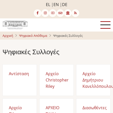
Παράκαμψη
EL
EN
DE
προς
το
κυρίως
περιεχόμενο
Αρχική
Ψηφιακό Απόθεμα
Ψηφιακές Συλλογές
Ψηφιακές Συλλογές
Αντίσταση
Αρχείο
Αρχείο
Christopher
Δημήτριου
Riley
Κανελλόπουλο
Αρχείο
ΑΡΧΕΙΟ
Διασωθέντες