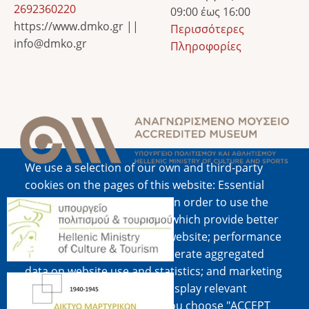
2692360220
09:00 έως 16:00
https://www.dmko.gr ||
Περισσότερες
info@dmko.gr
Πληροφορίες
Image
We use a selection of our own and third-party
cookies on the pages of this website: Essential
cookies, which are required in order to use the
Image
website; functional cookies, which provide better
easy of use when using the website; performance
cookies, which we use to generate aggregated
data on website use and statistics; and marketing
Image
cookies, which are used to display relevant
content and advertising. If you choose "ACCEPT