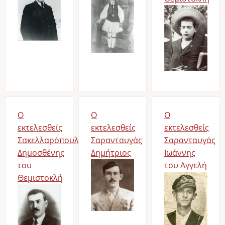
Image
Ο
Ο
Ο
εκτελεσθείς
εκτελεσθείς
εκτελεσθείς
Σακελλαρόπουλος
Σαρανταυγάς
Σαρανταυγάς
Δημοσθένης
Δημήτριος
Ιωάννης
του
Image
του Αγγελή
Θεμιστοκλή
Image
Image