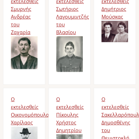
εκτελεσθείς
εκτελεσθείς
εκτελεσθείς
Σμυρνής
Σωτήριος
Δημήτριος
Ανδρέας
Λαγουμιντζής
Μούσκας
του
του
Image
Ζαχαρία
Βλασίου
Image
Image
Ο
Ο
Ο
εκτελεσθείς
εκτελεσθείς
εκτελεσθείς
Οικονομόπουλος
Πίκουλης
Σακελλαρόπου
Χαρίλαος
Χρήστος
Δημοσθένης
Image
Δημητρίου
του
Image
Θεμιστοκλή