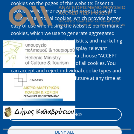
cookies on the pages of this website: Essential
cookies, which are required in order to use the
website; functional cookies, which provide better
easy of use when using the website; performance
cookies, which we use to generate aggregated
data on website use and statistics; and marketing
Image
cookies, which are used to display relevant
content and advertising. If you choose "ACCEPT
ALL", you consent to the use of all cookies. You
can accept and reject individual cookie types and
Image
revoke your consent for the future at any time at
"Settings".
Cookie documentation
Image
COOKIE SETTINGS
DENY ALL