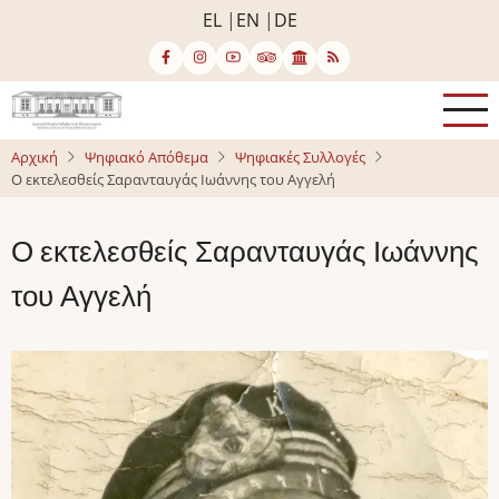
Παράκαμψη
EL
EN
DE
προς
το
κυρίως
περιεχόμενο
Αρχική
Ψηφιακό Απόθεμα
Ψηφιακές Συλλογές
Ο εκτελεσθείς Σαρανταυγάς Ιωάννης του Αγγελή
Ο εκτελεσθείς Σαρανταυγάς Ιωάννης
του Αγγελή
Image