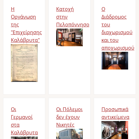
Η
Κατοχή
Ο
Οργάνωση
στην
Διάδρομος
της
Πελοπόννησο
του
"Επιχείρησης
Image
διαχωρισμού
Καλάβρυτα"
και του
Image
αποχωρισμού
Image
Οι
Οι Πόλεμοι
Προσωπικά
Γερμανοί
δεν έχουν
αντικείμενα
στα
Νικητές
Image
Καλάβρυτα
Image