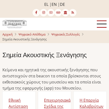
Παράκαμψη
EL
EN
DE
προς
το
κυρίως
περιεχόμενο
Αρχική
Ψηφιακό Απόθεμα
Ψηφιακές Συλλογές
Σημεία Ακουστικής Ξενάγησης
Σημεία Ακουστικής Ξενάγησης
Κείμενα και ηχητικά της ακουστικής ξενάγησης που
αντιστοιχούν στα beacon τα οποία βρίσκονται στους
εκθεσιακούς χώρους του μουσείου και τα οποία είναι
τμήμα της εφαρμογής (app) του Μουσείου.
Εθνική
Επιχειρησιακά
Η Επαρχία
Αντίσταση
Σχέδια της
Καλαβρύτων