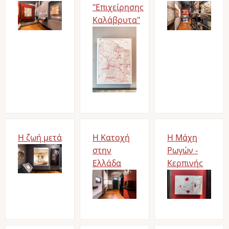
Image
"Επιχείρησης
Image
Καλάβρυτα"
Image
Η ζωή μετά
Η Κατοχή
Η Μάχη
Image
στην
Ρωγών -
Ελλάδα
Κερπινής
Image
Image