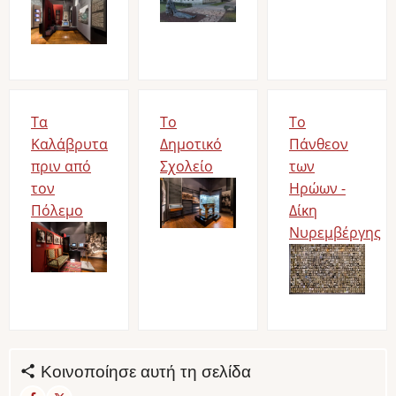
Image
Τα
Το
Το
Καλάβρυτα
Δημοτικό
Πάνθεον
πριν από
Σχολείο
των
τον
Image
Ηρώων -
Πόλεμο
Δίκη
Image
Νυρεμβέργης
Image
Κοινοποίησε αυτή τη σελίδα