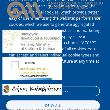
cookies, which are required in order to use the
website; functional cookies, which provide better
easy of use when using the website; performance
cookies, which we use to generate aggregated
data on website use and statistics; and marketing
Image
cookies, which are used to display relevant
content and advertising. If you choose "ACCEPT
ALL", you consent to the use of all cookies. You
can accept and reject individual cookie types and
Image
revoke your consent for the future at any time at
"Settings".
Cookie documentation
Image
COOKIE SETTINGS
DENY ALL