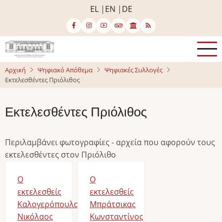
Παράκαμψη
EL
EN
DE
προς
το
κυρίως
περιεχόμενο
Αρχική
Ψηφιακό Απόθεμα
Ψηφιακές Συλλογές
Εκτελεσθέντες Πριόλιθος
Εκτελεσθέντες Πριόλιθος
Περιλαμβάνει φωτογραφίες - αρχεία που αφορούν τους
εκτελεσθέντες στον Πριόλιθο
Ο
Ο
εκτελεσθείς
εκτελεσθείς
Καλογερόπουλος
Μπράτσικας
Νικόλαος
Κωνσταντίνος