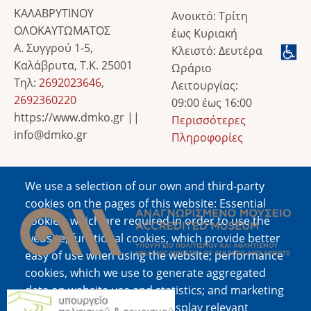
ΚΑΛΑΒΡΥΤΙΝΟΥ
Ανοικτό: Τρίτη
ΟΛΟΚΑΥΤΩΜΑΤΟΣ
έως Κυριακή
Α. Συγγρού 1-5,
Κλειστό: Δευτέρα
Καλάβρυτα, Τ.Κ. 25001
Ωράριο
Τηλ:
2692023646
,
Λειτουργίας:
2692360220
09:00 έως 16:00
https://www.dmko.gr ||
Περισσότερες
info@dmko.gr
Πληροφορίες
We use a selection of our own and third-party
Image
cookies on the pages of this website: Essential
cookies, which are required in order to use the
website; functional cookies, which provide better
easy of use when using the website; performance
cookies, which we use to generate aggregated
data on website use and statistics; and marketing
Image
cookies, which are used to display relevant