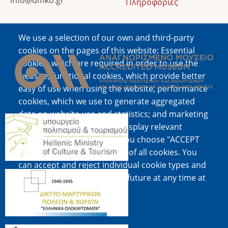
Πληροφορίες
We use a selection of our own and third-party
Image
cookies on the pages of this website: Essential
cookies, which are required in order to use the
website; functional cookies, which provide better
easy of use when using the website; performance
cookies, which we use to generate aggregated
data on website use and statistics; and marketing
Image
cookies, which are used to display relevant
content and advertising. If you choose "ACCEPT
ALL", you consent to the use of all cookies. You
can accept and reject individual cookie types and
Image
revoke your consent for the future at any time at
"Settings".
Cookie documentation