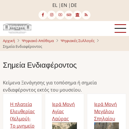
Παράκαμψη
EL
EN
DE
προς
το
κυρίως
περιεχόμενο
Αρχική
Ψηφιακό Απόθεμα
Ψηφιακές Συλλογές
Σημεία Ενδιαφέροντος
Σημεία Ενδιαφέροντος
Κείμενα Ξενάγησης για τοπόσημα ή σημεία
ενδιαφέροντος εκτός του μουσείου.
Η πλατεία
Ιερά Μονή
Ιερά Μονή
Ελευθερίας
Αγίας
Μεγάλου
(Χελμού)-
Λαύρας
Σπηλαίου
Το μνημείο
Image
Image