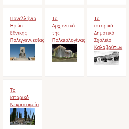
Πανελλήνιο
Το
Το
Ηρώο
Αρχοντικό
ιστορικό
Εθνικής
της
Δημοτικό
Παλιγγεννεσίας
Παλαιολογίνας
Σχολείο
Image
Image
Καλαβρύτων
Image
Το
Ιστορικό
Νεκροταφείο
Image