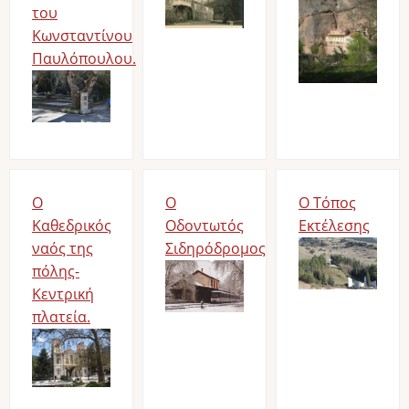
του
Κωνσταντίνου
Παυλόπουλου.
Image
Ο
Ο
Ο Τόπος
Καθεδρικός
Οδοντωτός
Εκτέλεσης
ναός της
Σιδηρόδρομος
Image
πόλης-
Image
Κεντρική
πλατεία.
Image