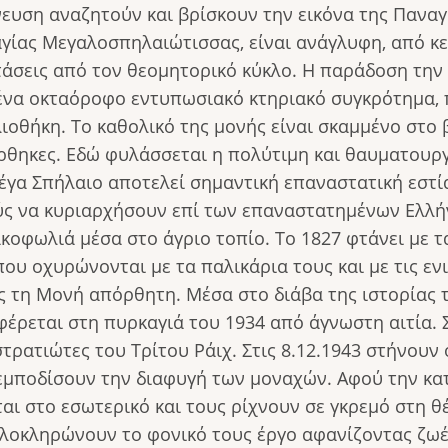
νευση αναζητούν και βρίσκουν την εικόνα της Πανα
γίας Μεγαλοσπηλαιώτισσας, είναι ανάγλυφη, από κε
τάσεις από τον θεομητορικό κύκλο. Η παράδοση την 
 ένα οκταόροφο εντυπωσιακό κτηριακό συγκρότημα,
βλιοθήκη. Το καθολικό της μονής είναι σκαμμένο στο
ρθηκες. Εδώ φυλάσσεται η πολύτιμη και θαυματουργ
έγα Σπήλαιο αποτελεί σημαντική επαναστατική εστί
ύς να κυριαρχήσουν επί των επαναστατημένων Ελλή
ακοφωλιά μέσα στο άγριο τοπίο. Το 1827 φτάνει με 
ου οχυρώνονται με τα παλικάρια τους και με τις εν
 τη Μονή απόρθητη. Μέσα στο διάβα της ιστορίας τ
ρεται στη πυρκαγιά του 1934 από άγνωστη αιτία. 
τρατιώτες του Τρίτου Ράιχ. Στις 8.12.1943 στήνουν
α εμποδίσουν την διαφυγή των μοναχών. Αφού την κα
αι στο εσωτερικό και τους ρίχνουν σε γκρεμό στη θ
λοκληρώνουν το φονικό τους έργο αφανίζοντας ζωέ