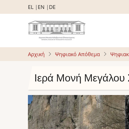
Παράκαμψη
EL
EN
DE
προς
το
κυρίως
περιεχόμενο
Αρχική
Ψηφιακό Απόθεμα
Ψηφιακ
Ιερά Μονή Μεγάλου 
Image
I