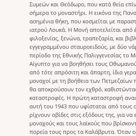
Συμεών και Θεόδωρο, που κατά θεία επί
σήμερα το μοναστήρι. Η εικόνα της Πανα
ασημένια θήκη, που κοσμείται με παρασ
ιατρού Λουκά. Η Μονή αποτελείται από
φιλοξενίας, ξενώνα, τραπεζαρία, και βι
εγγεγραμμένου σταυροειδούς, με δύο νά
περίοδο της Εθνικής Παλιγγενεσίας το Μ
Αίγυπτο για να βοηθήσει τους Οθωμανο
από τότε απρόσιτη και άπαρτη, ίδια γερ
μοναχοί με τη βοήθεια των Πετμεζαίων π
θα αποκρούσουν τον εχθρό, καθιστώντας
καταστροφές. Η πρώτη καταστροφή αναφέ
αυτή του 1943 που υφίσταται από τους σ
ρίχνουν οβίδες στις εξόδους της, για ν
μοναχούς και τους λαϊκούς που βρίσκοντ
πορεία τους προς τα Καλάβρυτα. Όταν ο