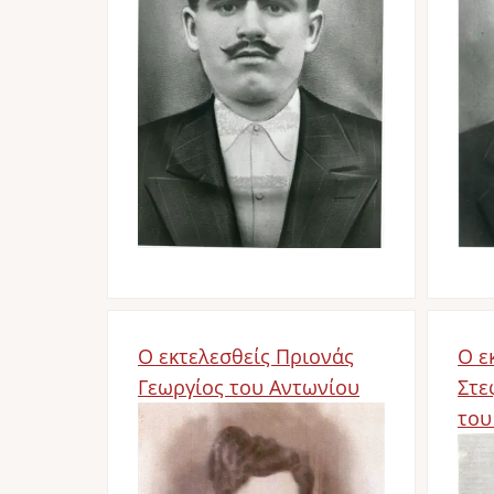
Ο εκτελεσθείς Πριονάς
Ο ε
Γεωργίος του Αντωνίου
Στε
Image
του
Im