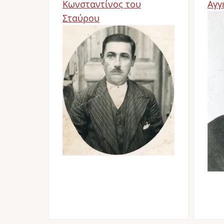
Κωνσταντίνος του
Αγγ
Σταύρου
Im
Image