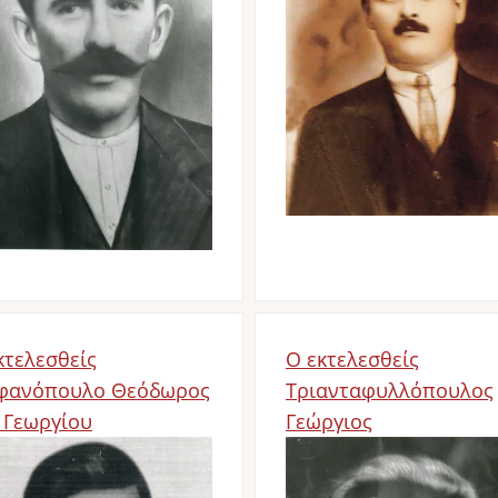
κτελεσθείς
Ο εκτελεσθείς
φανόπουλο Θεόδωρος
Τριανταφυλλόπουλος
 Γεωργίου
Γεώργιος
age
Image