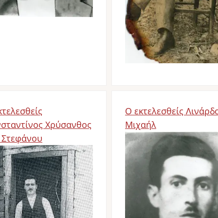
κτελεσθείς
Ο εκτελεσθείς Λινάρδ
σταντίνος Χρύσανθος
Μιχαήλ
 Στεφάνου
Image
age