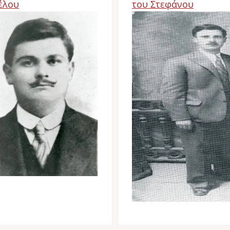
έλου
του Στεφάνου
age
Image