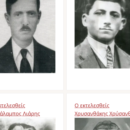
κτελεσθείς
Ο εκτελεσθείς
άλαμπος Λιάρης
Χρυσανθάκης Χρύσαν
age
Image