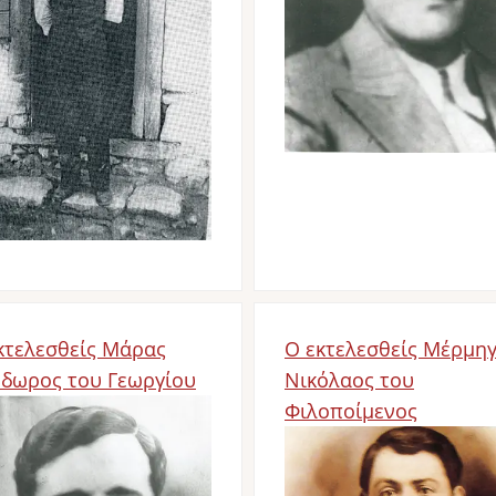
κτελεσθείς Μάρας
Ο εκτελεσθείς Μέρμη
δωρος του Γεωργίου
Νικόλαος του
age
Φιλοποίμενος
Image