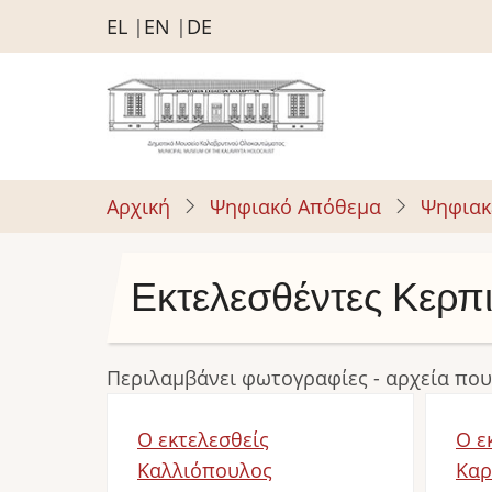
Παράκαμψη
EL
EN
DE
προς
το
κυρίως
περιεχόμενο
Αρχική
Ψηφιακό Απόθεμα
Ψηφιακ
Εκτελεσθέντες Κερπ
Περιλαμβάνει φωτογραφίες - αρχεία που
Ο εκτελεσθείς
Ο ε
Καλλιόπουλος
Καρ