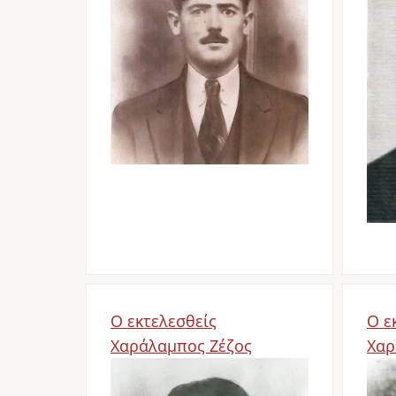
Ο εκτελεσθείς
Ο ε
Χαράλαμπος Ζέζος
Χαρ
Image
Im