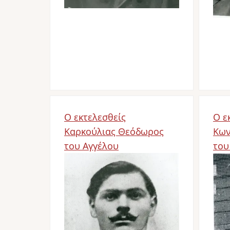
Ο εκτελεσθείς
Ο ε
Καρκούλιας Θεόδωρος
Κων
του Αγγέλου
του
Image
Im