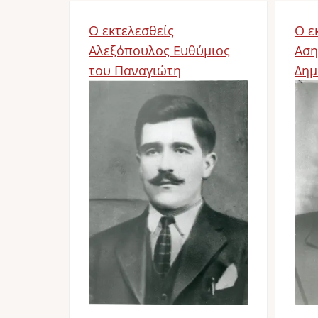
Ο εκτελεσθείς
Ο ε
Αλεξόπουλος Ευθύμιος
Αση
του Παναγιώτη
Δημ
Image
Im