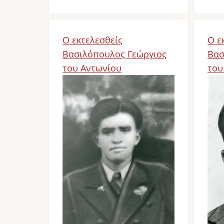
Ο εκτελεσθείς
Ο ε
Βασιλόπουλος Γεώργιος
Βασ
του Αντωνίου
του
Image
Im