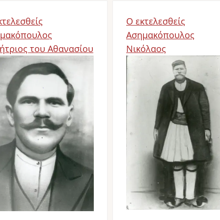
κτελεσθείς
Ο εκτελεσθείς
μακόπουλος
Ασημακόπουλος
ήτριος του Αθανασίου
Νικόλαος
age
Image