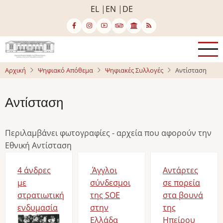
Παράκαμψη
EL
EN
DE
προς
το
κυρίως
περιεχόμενο
Αρχική
Ψηφιακό Απόθεμα
Ψηφιακές Συλλογές
Αντίσταση
Αντίσταση
Περιλαμβάνει φωτογραφίες - αρχεία που αφορούν την
Εθνική Αντίσταση
4 άνδρες
Άγγλοι
Αντάρτες
με
σύνδεσμοι
σε πορεία
στρατιωτική
της SOE
στα βουνά
ενδυμασία
στην
της
Image
Ελλάδα
Ηπείρου