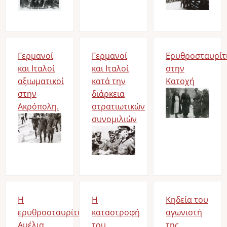
Γερμανοί
Γερμανοί
Ερυθροσταυρίτ
και Ιταλοί
και Ιταλοί
στην
αξιωματικοί
κατά την
Κατοχή
στην
διάρκεια
Image
Ακρόπολη.
στρατιωτικών
Image
συνομιλιών
Image
Η
Η
Κηδεία του
ερυθροσταυρίτισσα
καταστροφή
αγωνιστή
Αμέλια
του
της