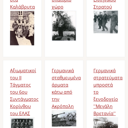
Καλάβρυτα
χώρο
Στρατού
Image
Image
Image
Αξιωματικοί
Γερμανικά
Γερμανικά
του ΙΙ
σταθμευμένα
στρατεύματα
Τάγματος
άρματα
μπροστά
του 6ου
κάτω από
το
Συντάγματος
την
ξενοδοχείο
Κορίνθου
Ακρόπολη
''Μεγάλη
του ΕΛΑΣ
Image
Βρετανία''
Image
Image