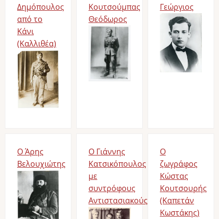
Δημόπουλος
Κουτσούμπας
Γεώργιος
από το
Θεόδωρος
Image
Κάνι
Image
(Καλλιθέα)
Image
Ο Άρης
Ο Γιάννης
Ο
Βελουχιώτης
Κατσικόπουλος
ζωγράφος
Image
με
Κώστας
συντρόφους
Κουτσουρής
Αντιστασιακούς
(Καπετάν
Image
Κωστάκης)