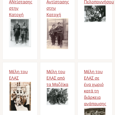
ΑΝτίστασης
Αντίστασης
Πελοποννήσου
στην
στην
Image
Κατοχή
Κατοχή
Image
Image
Μέλη του
Μέλη του
Μέλη του
ΕΛΑΣ
ΕΛΑΣ από
ΕΛΑΣ σε
Image
τα Μαζέϊκα
ένα χωριό
Image
κατά τη
διάρκεια
ανάπαυσης
Image