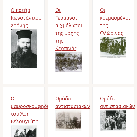
Ο πατήρ
Οι
Οι
Κωνστάντιος
Γερμανοί
κρεμασμένοι
Χρόνης
αιχμάλωτοι
της
Image
της μάχης
Φλώρινας
της
Image
Κερπινής
Image
Οι
Ομάδα
Ομάδα
μαυροσκούφηδες
αντιστασιακών
αντιστασιακών
του Άρη
Image
Image
Βελουχιώτη
Image