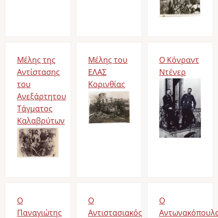
Μέλης της
Μέλης του
Ο Κόνραντ
Αντίστασης
ΕΛΑΣ
Ντένερ
του
Κορινθίας
Image
Ανεξάρτητου
Image
Τάγματος
Καλαβρύτων
Image
Ο
Ο
Ο
Παναγιώτης
Αντιστασιακός
Αντωνακόπουλ