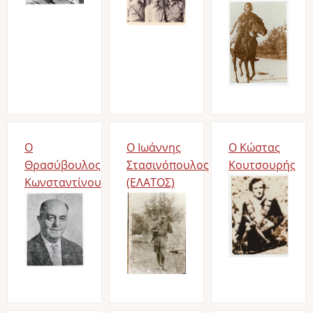
Image
Ο
Ο Ιωάννης
Ο Κώστας
Θρασύβουλος
Στασινόπουλος
Κουτσουρής
Κωνσταντίνου
(ΕΛΑΤΟΣ)
Image
Image
Image