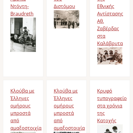
Ντόντη-
Διστόμου
Εθνικής
Braudreth
Image
Αντίστασης
Image
Αθ.
Ζαβέρδας
στα
Καλάβρυτα
Image
Κλούβα με
Κλούβα με
Κρυφό
Έλληνες
Έλληνες
τυπογραφείο
ομήρους
ομήρους
στα χρόνια
μπροστά
μπροστά
της
από
από
Κατοχής
αμαξοστοιχία
αμαξοστοιχία
Image