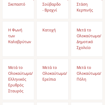
Σκεπαστό
Σούβαρδο
Στάση
- Βραχνί
Κερπινής
Η Φωνή
Κατοχή
Μετά το
των
Ολοκαύτωμα/
Καλαβρύτων
Δημοτικό
Σχολείο
Μετά το
Μετά το
Μετά το
Ολοκαύτωμα/
Ολοκαύτωμα/
Ολοκαύτωμα/
Ελληνικός
Ερείπια
Πόλη
Ερυθρός
Σταυρός