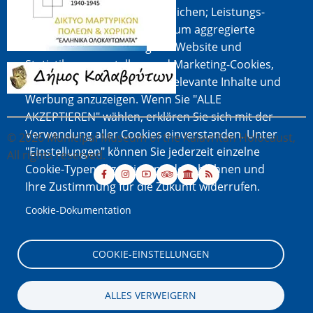
Nutzung der Website ermöglichen; Leistungs-
Cookies, die wir verwenden, um aggregierte
Daten über die Nutzung der Website und
Statistiken zu erstellen; und Marketing-Cookies,
Bild
die verwendet werden, um relevante Inhalte und
Werbung anzuzeigen. Wenn Sie "ALLE
AKZEPTIEREN" wählen, erklären Sie sich mit der
Verwendung aller Cookies einverstanden. Unter
© 2026 Municipal Museum of the Kalavritan Holocaust,
"Einstellungen" können Sie jederzeit einzelne
All rights reserved.
Cookie-Typen akzeptieren oder ablehnen und
Ihre Zustimmung für die Zukunft widerrufen.
Cookie-Dokumentation
COOKIE-EINSTELLUNGEN
ALLES VERWEIGERN