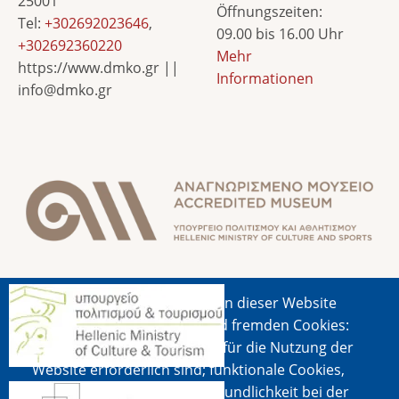
25001
Öffnungszeiten:
Tel:
+302692023646
,
09.00 bis 16.00 Uhr
+302692360220
Mehr
https://www.dmko.gr ||
Informationen
info@dmko.gr
Bild
Bild
Wir verwenden auf den Seiten dieser Website
eine Auswahl an eigenen und fremden Cookies:
Unverzichtbare Cookies, die für die Nutzung der
Website erforderlich sind; funktionale Cookies,
die eine bessere Benutzerfreundlichkeit bei der
Bild