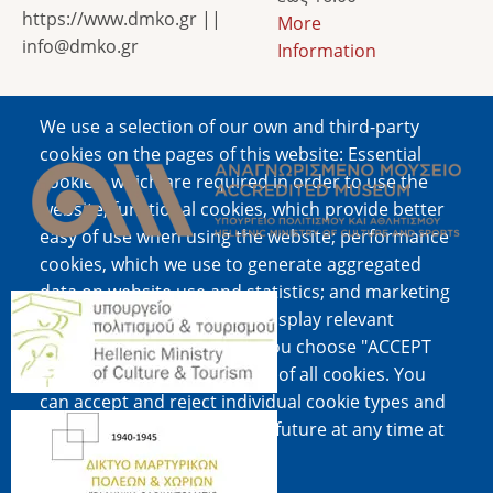
https://www.dmko.gr ||
More
info@dmko.gr
Information
We use a selection of our own and third-party
Image
cookies on the pages of this website: Essential
cookies, which are required in order to use the
website; functional cookies, which provide better
easy of use when using the website; performance
cookies, which we use to generate aggregated
data on website use and statistics; and marketing
Image
cookies, which are used to display relevant
content and advertising. If you choose "ACCEPT
ALL", you consent to the use of all cookies. You
can accept and reject individual cookie types and
Image
revoke your consent for the future at any time at
"Settings".