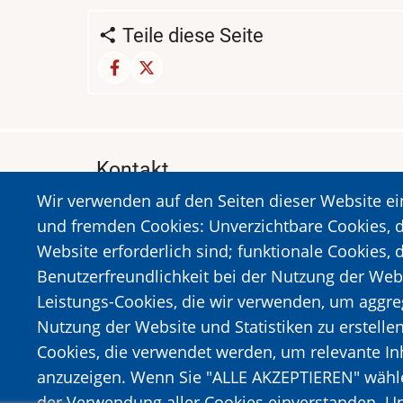
Teile diese Seite
Kontakt
Wir verwenden auf den Seiten dieser Website e
MUSEUM DES HOLOCAUSTS DER STADT 
und fremden Cookies: Unverzichtbare Cookies, d
A. Sigros 1-5, Kalavrita, PLZ 25001
Website erforderlich sind; funktionale Cookies, 
Tel:
+302692023646
,
+302692360220
Benutzerfreundlichkeit bei der Nutzung der Web
https://www.dmko.gr || info@dmko.gr
Leistungs-Cookies, die wir verwenden, um aggre
Nutzung der Website und Statistiken zu erstelle
Cookies, die verwendet werden, um relevante I
Bild
Bild
anzuzeigen. Wenn Sie "ALLE AKZEPTIEREN" wählen
der Verwendung aller Cookies einverstanden. Un