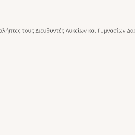
ήπτες τους Διευθυντές Λυκείων και Γυμνασίων Δάφν