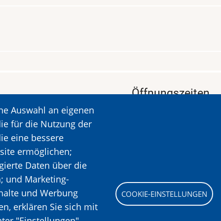
Öffnungszeiten
ine Auswahl an eigenen
KALAVRYTA
Öffnungszeiten: Dien
ie für die Nutzung der
Ruhetag: Montag
die eine bessere
Öffnungszeiten: 09.00
site ermöglichen;
Mehr Informationen
gierte Daten über die
n; und Marketing-
nhalte und Werbung
COOKIE-EINSTELLUNGEN
Bild
, erklären Sie sich mit
ter "Einstellungen"