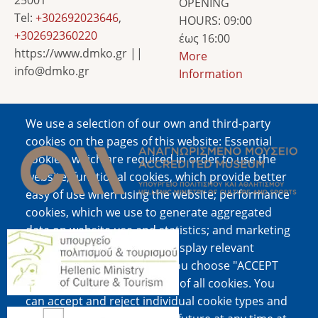
OPENING
Tel:
+302692023646
,
HOURS: 09:00
+302692360220
έως 16:00
https://www.dmko.gr ||
More
info@dmko.gr
Information
We use a selection of our own and third-party
Image
cookies on the pages of this website: Essential
cookies, which are required in order to use the
website; functional cookies, which provide better
easy of use when using the website; performance
cookies, which we use to generate aggregated
data on website use and statistics; and marketing
Image
cookies, which are used to display relevant
content and advertising. If you choose "ACCEPT
ALL", you consent to the use of all cookies. You
can accept and reject individual cookie types and
Image