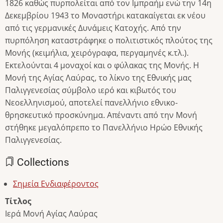
1826 καθώς πυρπολείται από τον Ιμπραήμ ενώ την 14η
Δεκεμβρίου 1943 το Μοναστήρι κατακαίγεται εκ νέου
από τις γερμανικές Δυνάμεις Κατοχής. Από την
πυρπόληση καταστράφηκε ο πολιτιστικός πλούτος της
Μονής (κειμήλια, χειρόγραφα, περγαμηνές κ.τλ.).
Εκτελούνται 4 μοναχοί και ο φύλακας της Μονής. Η
Μονή της Αγίας Λαύρας, το λίκνο της Εθνικής μας
Παλιγγενεσίας σύμβολο ιερό και κιβωτός του
Νεοελληνισμού, αποτελεί πανελλήνιο εθνικο-
θρησκευτικό προσκύνημα. Απέναντι από την Μονή
στήθηκε μεγαλόπρεπο το Πανελλήνιο Ηρώο Εθνικής
Παλιγγενεσίας.
Collections
Σημεία Ενδιαφέροντος
Τίτλος
Ιερά Μονή Αγίας Λαύρας