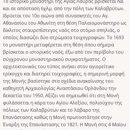
Το ιστορικό μοναστήρι της Αγίας Λαύρας βρίσκεται ΝΔ
και σε απόσταση 6χλμ. από την πόλη των Καλαβρύτων.
Ιδρύεται τον 10ο αιώνα από συνασκητές του Αγ.
Αθανασίου του Αθωνίτη στη θέση Παλαιομονάστηρο ως
δίκλιτος σταυρεπίστεγος ναός στο στόμιο σπηλιάς, ο
οποίος διασώζει δύο στρώματα τοιχογραφιών. Το 1693
το μοναστήρι μεταφέρεται στη θέση όπου σήμερα
βρίσκεται ο ιστορικός ναός, έξω από τον περίβολο του
σύγχρονου μοναστηριακού συγκροτήματος. Ο
αρχιτεκτονικός του τύπος ανήκει στον αγιορείτικο
τρίκογχο και διατηρεί τοιχογραφίες, η σημερινή μορφή
της Μονής βασίστηκε στα σχέδια ανακαίνισης του
καθηγητή Αρχαιολογίας Αναστάσιου Ορλάνδου την
δεκαετία του 1950. Αξίζει να σημειωθεί ότι στη Μονή
φυλάσσεται η κάρα του Αγίου Αλεξίου, πολιούχου της
πόλεως των Καλαβρύτων και το λάβαρο της
Επανάστασης καθώς η Μονή πρωτοστάτησε στην
Έναρξη της Επανάστασης το 1821. Η Μονή στις 4 Μαΐου