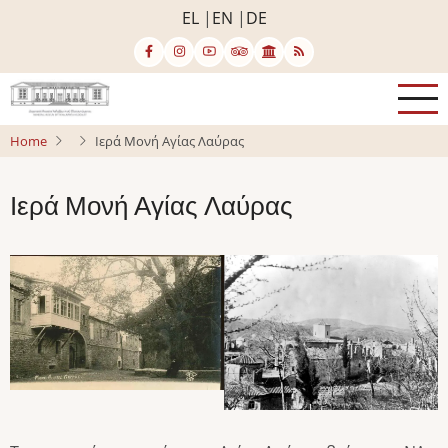
Skip
EL
EN
DE
to
main
content
Home
Ιερά Μονή Αγίας Λαύρας
Ιερά Μονή Αγίας Λαύρας
Image
Image