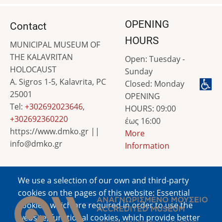
OPENING
Contact
HOURS
MUNICIPAL MUSEUM OF
THE KALAVRITAN
Open: Tuesday -
HOLOCAUST
Sunday
A. Sigros 1-5, Kalavrita, PC
Closed: Monday
25001
OPENING
Tel:
+302692023646
,
HOURS: 09:00
+302692360220
έως 16:00
https://www.dmko.gr ||
More
info@dmko.gr
Information
We use a selection of our own and third-party
Image
cookies on the pages of this website: Essential
cookies, which are required in order to use the
website; functional cookies, which provide better