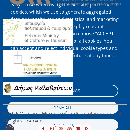
easy of use when using the website; performance
cookies, which we use to generate aggregated
data on website use and statistics; and marketing
Image
cookies, which are used to display relevant
content and advertising. If you choose "ACCEPT
ALL", you consent to the use of all cookies. You
can accept and reject individual cookie types and
Image
revoke your consent for the future at any time at
"Settings".
Cookie documentation
Image
COOKIE SETTINGS
DENY ALL
© 2026 Municipal Museum of the Kalavritan Holocaust,
All rights reserved.
ACCEPT ALL