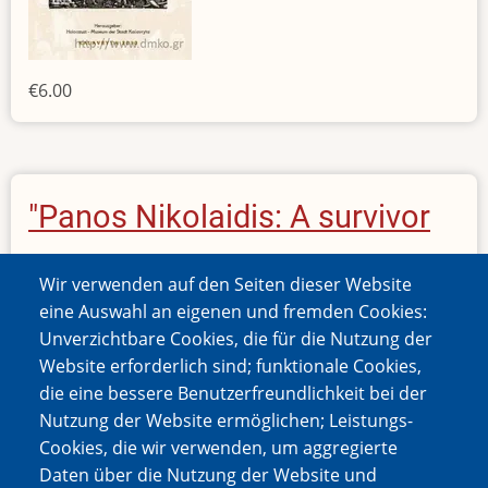
€6.00
"Panos Nikolaidis: A survivor
narrates…", Editions of the
Wir verwenden auf den Seiten dieser Website
Municipal Museum of the
eine Auswahl an eigenen und fremden Cookies:
Unverzichtbare Cookies, die für die Nutzung der
Kalavritan Holocaust, 2009 (In
Website erforderlich sind; funktionale Cookies,
die eine bessere Benutzerfreundlichkeit bei der
Greek)
Nutzung der Website ermöglichen; Leistungs-
Cookies, die wir verwenden, um aggregierte
Daten über die Nutzung der Website und