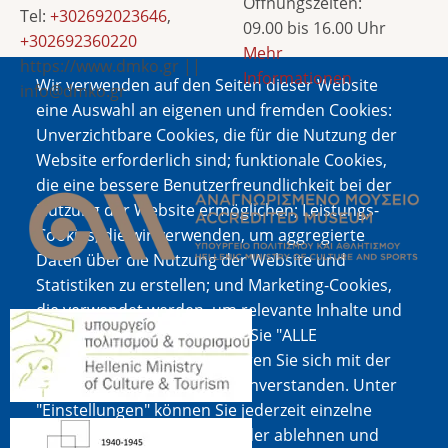
Öffnungszeiten:
Tel:
+302692023646
,
09.00 bis 16.00 Uhr
+302692360220
Mehr
https://www.dmko.gr ||
Informationen
Wir verwenden auf den Seiten dieser Website
info@dmko.gr
eine Auswahl an eigenen und fremden Cookies:
Unverzichtbare Cookies, die für die Nutzung der
Website erforderlich sind; funktionale Cookies,
Bild
die eine bessere Benutzerfreundlichkeit bei der
Nutzung der Website ermöglichen; Leistungs-
Cookies, die wir verwenden, um aggregierte
Daten über die Nutzung der Website und
Statistiken zu erstellen; und Marketing-Cookies,
die verwendet werden, um relevante Inhalte und
Bild
Werbung anzuzeigen. Wenn Sie "ALLE
AKZEPTIEREN" wählen, erklären Sie sich mit der
Verwendung aller Cookies einverstanden. Unter
"Einstellungen" können Sie jederzeit einzelne
Bild
Cookie-Typen akzeptieren oder ablehnen und