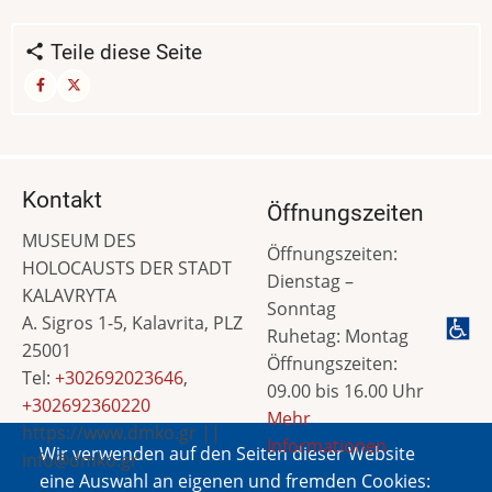
Teile diese Seite
Kontakt
Öffnungszeiten
MUSEUM DES
Öffnungszeiten:
HOLOCAUSTS DER STADT
Dienstag –
KALAVRYTA
Sonntag
A. Sigros 1-5, Kalavrita, PLZ
Ruhetag: Montag
25001
Öffnungszeiten:
Tel:
+302692023646
,
09.00 bis 16.00 Uhr
+302692360220
Mehr
https://www.dmko.gr ||
Informationen
Wir verwenden auf den Seiten dieser Website
info@dmko.gr
eine Auswahl an eigenen und fremden Cookies: