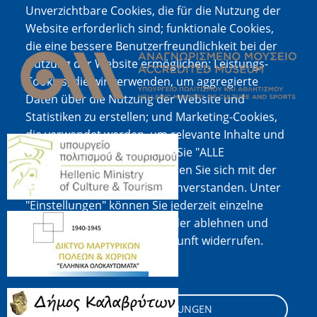
Unverzichtbare Cookies, die für die Nutzung der
Website erforderlich sind; funktionale Cookies,
Bild
die eine bessere Benutzerfreundlichkeit bei der
Nutzung der Website ermöglichen; Leistungs-
Cookies, die wir verwenden, um aggregierte
Daten über die Nutzung der Website und
Statistiken zu erstellen; und Marketing-Cookies,
die verwendet werden, um relevante Inhalte und
Bild
Werbung anzuzeigen. Wenn Sie "ALLE
AKZEPTIEREN" wählen, erklären Sie sich mit der
Verwendung aller Cookies einverstanden. Unter
"Einstellungen" können Sie jederzeit einzelne
Bild
Cookie-Typen akzeptieren oder ablehnen und
Ihre Zustimmung für die Zukunft widerrufen.
Cookie-Dokumentation
Bild
COOKIE-EINSTELLUNGEN