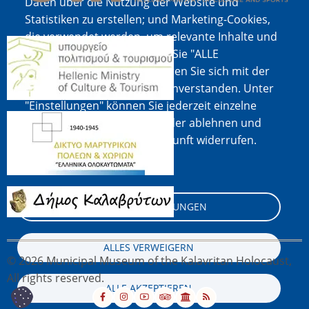
Daten über die Nutzung der Website und
Statistiken zu erstellen; und Marketing-Cookies,
die verwendet werden, um relevante Inhalte und
Bild
Werbung anzuzeigen. Wenn Sie "ALLE
AKZEPTIEREN" wählen, erklären Sie sich mit der
Verwendung aller Cookies einverstanden. Unter
"Einstellungen" können Sie jederzeit einzelne
Bild
Cookie-Typen akzeptieren oder ablehnen und
Ihre Zustimmung für die Zukunft widerrufen.
Cookie-Dokumentation
Bild
COOKIE-EINSTELLUNGEN
ALLES VERWEIGERN
© 2026 Municipal Museum of the Kalavritan Holocaust,
All rights reserved.
ALLE AKZEPTIEREN