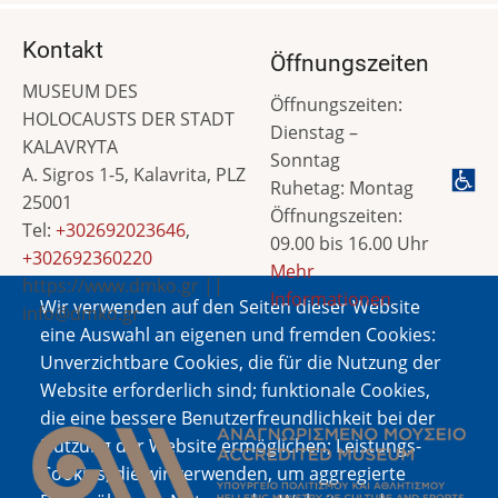
Kontakt
Öffnungszeiten
MUSEUM DES
Öffnungszeiten:
HOLOCAUSTS DER STADT
Dienstag –
KALAVRYTA
Sonntag
A. Sigros 1-5, Kalavrita, PLZ
Ruhetag: Montag
25001
Öffnungszeiten:
Tel:
+302692023646
,
09.00 bis 16.00 Uhr
+302692360220
Mehr
https://www.dmko.gr ||
Informationen
Wir verwenden auf den Seiten dieser Website
info@dmko.gr
eine Auswahl an eigenen und fremden Cookies:
Unverzichtbare Cookies, die für die Nutzung der
Website erforderlich sind; funktionale Cookies,
Bild
die eine bessere Benutzerfreundlichkeit bei der
Nutzung der Website ermöglichen; Leistungs-
Cookies, die wir verwenden, um aggregierte