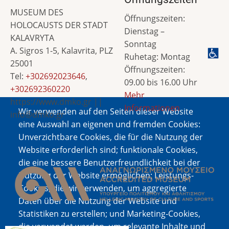
MUSEUM DES
Öffnungszeiten:
HOLOCAUSTS DER STADT
Dienstag –
KALAVRYTA
Sonntag
A. Sigros 1-5, Kalavrita, PLZ
Ruhetag: Montag
25001
Öffnungszeiten:
Tel:
+302692023646
,
09.00 bis 16.00 Uhr
+302692360220
Mehr
https://www.dmko.gr ||
Informationen
Wir verwenden auf den Seiten dieser Website
info@dmko.gr
eine Auswahl an eigenen und fremden Cookies:
Unverzichtbare Cookies, die für die Nutzung der
Website erforderlich sind; funktionale Cookies,
Bild
die eine bessere Benutzerfreundlichkeit bei der
Nutzung der Website ermöglichen; Leistungs-
Cookies, die wir verwenden, um aggregierte
Daten über die Nutzung der Website und
Statistiken zu erstellen; und Marketing-Cookies,
die verwendet werden, um relevante Inhalte und