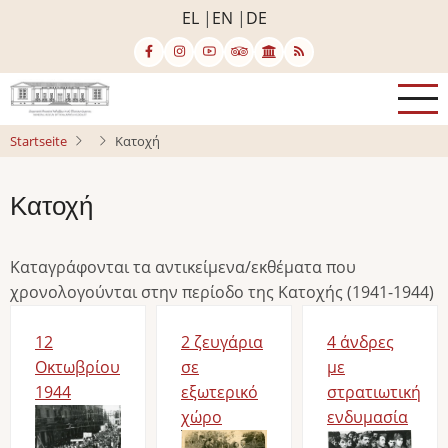
Direkt
EL
EN
DE
zum
Inhalt
Startseite
Κατοχή
Κατοχή
Καταγράφονται τα αντικείμενα/εκθέματα που
χρονολογούνται στην περίοδο της Κατοχής (1941-1944)
12
2 ζευγάρια
4 άνδρες
Οκτωβρίου
σε
με
1944
εξωτερικό
στρατιωτική
Bild
χώρο
ενδυμασία
Bild
Bild