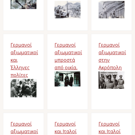
Bild
Bild
Γερμανοί
Γερμανοί
Γερμανοί
αξιωματικοί
αξιωματικοί
αξιωματικοί
και
μπροστά
στην
Έλληνες
από οικία.
Ακρόπολη
πολίτες
Bild
Bild
Bild
Γερμανοί
Γερμανοί
Γερμανοί
αξιωματικοί
και Ιταλοί
και Ιταλοί