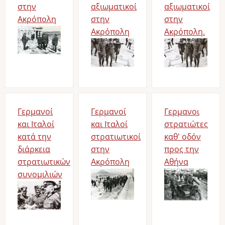
στην
αξιωματικοί
αξιωματικοί
Ακρόπολη
στην
στην
Bild
Ακρόπολη
Ακρόπολη.
Bild
Bild
Γερμανοί
Γερμανοί
Γερμανοι
και Ιταλοί
και Ιταλοί
στρατιώτες
κατά την
στρατιωτικοί
καθ' οδόν
διάρκεια
στην
προς την
στρατιωτικών
Ακρόπολη
Αθήνα
συνομιλιών
Bild
Bild
Bild