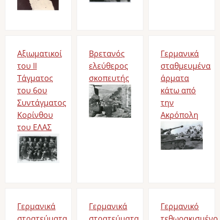
Αξιωματικοί
Βρετανός
Γερμανικά
του ΙΙ
ελεύθερος
σταθμευμένα
Τάγματος
σκοπευτής
άρματα
του 6ου
Bild
κάτω από
Συντάγματος
την
Κορίνθου
Ακρόπολη
του ΕΛΑΣ
Bild
Bild
Γερμανικά
Γερμανικά
Γερμανικό
στρατεύματα
στρατεύματα
τεθωρακισμένο