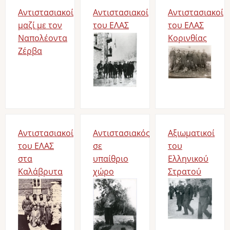
Αντιστασιακοί
Αντιστασιακοί
Αντιστασιακοί
μαζί με τον
του ΕΛΑΣ
του ΕΛΑΣ
Ναπολέοντα
Bild
Κορινθίας
Ζέρβα
Bild
Αντιστασιακοί
Αντιστασιακός
Αξιωματικοί
του ΕΛΑΣ
σε
του
στα
υπαίθριο
Ελληνικού
Καλάβρυτα
χώρο
Στρατού
Bild
Bild
Bild