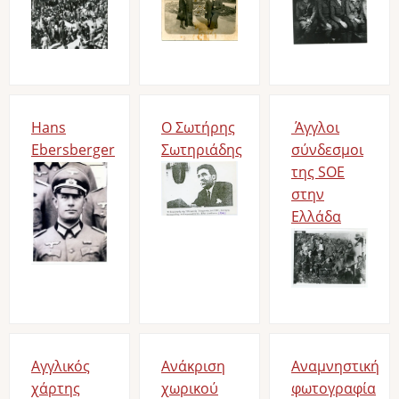
Hans
O Σωτήρης
Άγγλοι
Ebersberger
Σωτηριάδης
σύνδεσμοι
Bild
Bild
της SOE
στην
Ελλάδα
Bild
Αγγλικός
Ανάκριση
Αναμνηστική
χάρτης
χωρικού
φωτογραφία