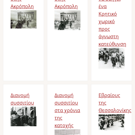
Ακρόπολη
Ακρόπολη
ένα
Bild
Bild
Κρητικό
χωρικό
προς
άγνωστη
κατεύθυνση
Bild
Διανομή
Διανομή
Εβραίους
συσσιτίου
συσσιτίου
της
Bild
στα χρόνια
Θεσσαλονίκης
της
Bild
κατοχής
Bild