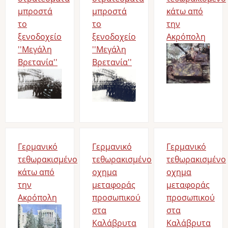
μπροστά
μπροστά
κάτω από
το
το
την
ξενοδοχείο
ξενοδοχείο
Ακρόπολη
''Μεγάλη
''Μεγάλη
Bild
Βρετανία''
Βρετανία''
Bild
Bild
Γερμανικό
Γερμανικό
Γερμανικό
τεθωρακισμένο
τεθωρακισμένο
τεθωρακισμένο
κάτω από
οχημα
οχημα
την
μεταφοράς
μεταφοράς
Ακρόπολη
προσωπικού
προσωπικού
Bild
στα
στα
Καλάβρυτα
Καλάβρυτα