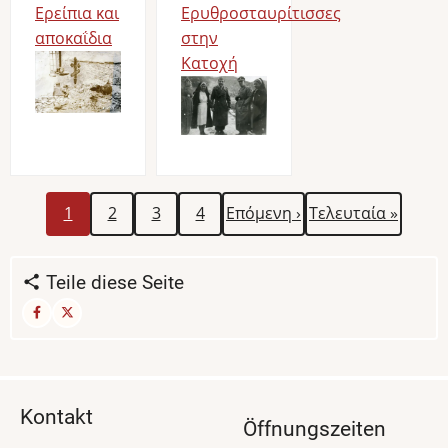
Ερείπια και
Ερυθροσταυρίτισσες
αποκαΐδια
στην
Bild
Κατοχή
Bild
Aktuelle
Seite
Seite
Seite
Nächste
Letzte
Seitennummerierung
1
2
3
4
Επόμενη ›
Τελευταία »
Seite
Seite
Seite
Teile diese Seite
Kontakt
Öffnungszeiten