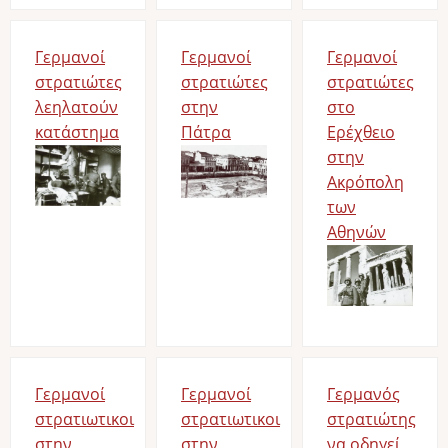
Γερμανοί
Γερμανοί
Γερμανοί
στρατιώτες
στρατιώτες
στρατιώτες
λεηλατούν
στην
στο
κατάστημα
Πάτρα
Ερέχθειο
Bild
Bild
στην
Ακρόπολη
των
Αθηνών
Bild
Γερμανοί
Γερμανοί
Γερμανός
στρατιωτικοι
στρατιωτικοι
στρατιώτης
στην
στην
να οδηγεί