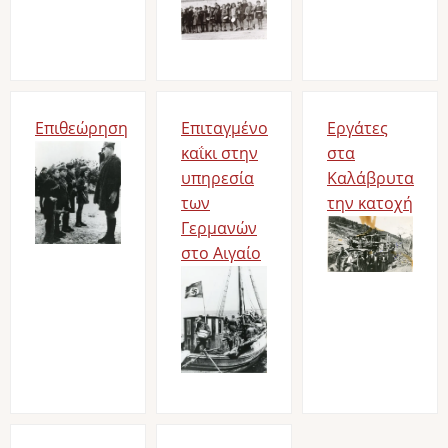
Επιθεώρηση
Επιταγμένο
Εργάτες
Bild
καΐκι στην
στα
υπηρεσία
Καλάβρυτα
των
την κατοχή
Γερμανών
Bild
στο Αιγαίο
Bild