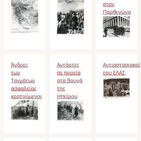
Bild
Bild
στον
Παρθενώνα
Bild
Άνδρες
Αντάρτες
Αντιαστασιακοί
των
σε πορεία
του ΕΛΑΣ
Ταγμάτων
στα βουνά
Bild
ασφαλείας
της
κρατούμενοι
Ηπείρου
Bild
Bild