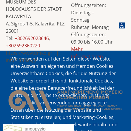
MUSEUM DES
Öffnungszeiten:
HOLOCAUSTS DER STADT
Dienstag –
KALAVRYTA
Sonntag
A. Sigros 1-5, Kalavrita, PLZ
Ruhetag: Montag
25001
Öffnungszeiten:
Tel:
+302692023646
,
09.00 bis 16.00 Uhr
+302692360220
Mehr
https://www.dmko.gr ||
Informationen
Wir verwenden auf den Seiten dieser Website
info@dmko.gr
eine Auswahl an eigenen und fremden Cookies:
Unverzichtbare Cookies, die für die Nutzung der
Website erforderlich sind; funktionale Cookies,
Bild
die eine bessere Benutzerfreundlichkeit bei der
Nutzung der Website ermöglichen; Leistungs-
Cookies, die wir verwenden, um aggregierte
Daten über die Nutzung der Website und
Statistiken zu erstellen; und Marketing-Cookies,
die verwendet werden, um relevante Inhalte und
Bild