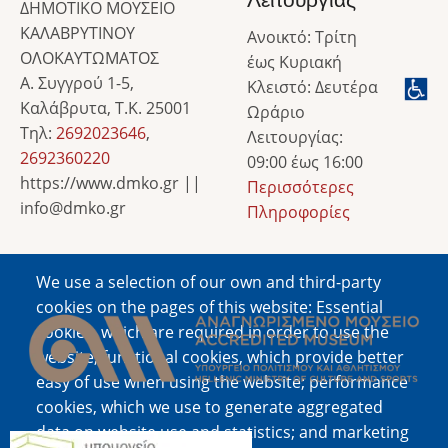
Λειτουργίας
ΔΗΜΟΤΙΚΟ ΜΟΥΣΕΙΟ
ΚΑΛΑΒΡΥΤΙΝΟΥ
Ανοικτό: Τρίτη
ΟΛΟΚΑΥΤΩΜΑΤΟΣ
έως Κυριακή
Α. Συγγρού 1-5,
Κλειστό: Δευτέρα
Καλάβρυτα, Τ.Κ. 25001
Ωράριο
Τηλ:
2692023646
,
Λειτουργίας:
2692360220
09:00 έως 16:00
https://www.dmko.gr ||
Περισσότερες
info@dmko.gr
Πληροφορίες
We use a selection of our own and third-party
Image
cookies on the pages of this website: Essential
cookies, which are required in order to use the
website; functional cookies, which provide better
easy of use when using the website; performance
cookies, which we use to generate aggregated
data on website use and statistics; and marketing
Image