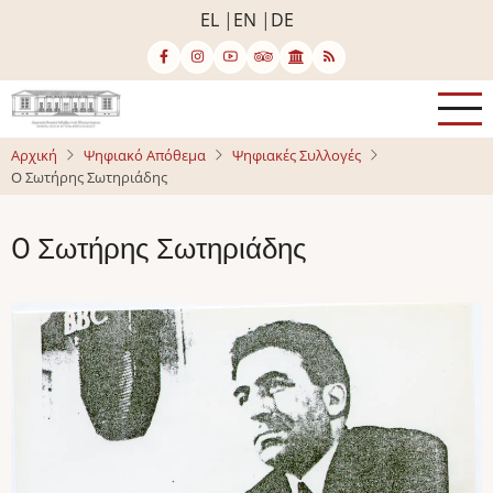
Παράκαμψη
EL
EN
DE
προς
το
κυρίως
περιεχόμενο
Αρχική
Ψηφιακό Απόθεμα
Ψηφιακές Συλλογές
O Σωτήρης Σωτηριάδης
O Σωτήρης Σωτηριάδης
Image