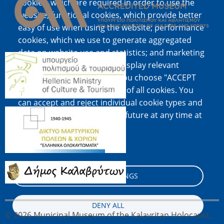
cookies, which are required in order to use the
website; functional cookies, which provide better
easy of use when using the website; performance
cookies, which we use to generate aggregated
data on website use and statistics; and marketing
Image
cookies, which are used to display relevant
content and advertising. If you choose "ACCEPT
ALL", you consent to the use of all cookies. You
can accept and reject individual cookie types and
Image
revoke your consent for the future at any time at
"Settings".
Cookie documentation
Image
COOKIE SETTINGS
DENY ALL
© 2026 Municipal Museum of the Kalavritan Holocaust,