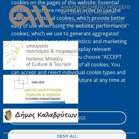
cookies on the pages of this website: Essential
cookies, which are required in order to use the
website; functional cookies, which provide better
easy of use when using the website; performance
cookies, which we use to generate aggregated
data on website use and statistics; and marketing
Image
cookies, which are used to display relevant
content and advertising. If you choose "ACCEPT
ALL", you consent to the use of all cookies. You
can accept and reject individual cookie types and
Image
revoke your consent for the future at any time at
"Settings".
Cookie documentation
Image
COOKIE SETTINGS
DENY ALL