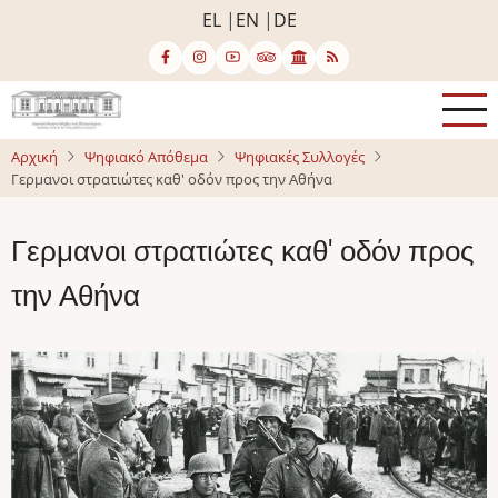
Παράκαμψη
EL
EN
DE
προς
το
κυρίως
περιεχόμενο
Αρχική
Ψηφιακό Απόθεμα
Ψηφιακές Συλλογές
Γερμανοι στρατιώτες καθ' οδόν προς την Αθήνα
Γερμανοι στρατιώτες καθ' οδόν προς
την Αθήνα
Image