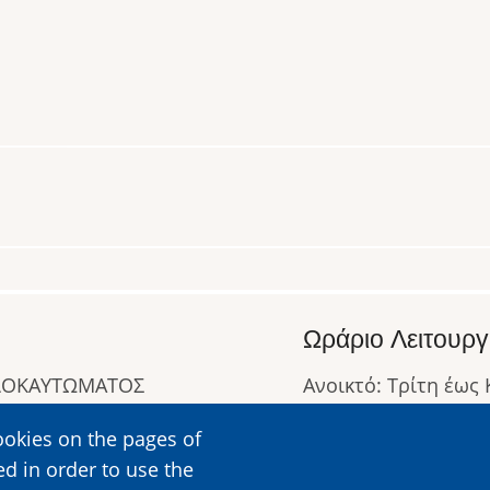
Ωράριο Λειτουργ
ΟΛΟΚΑΥΤΩΜΑΤΟΣ
Ανοικτό: Τρίτη έως
Κλειστό: Δευτέρα
ookies on the pages of
Ωράριο Λειτουργίας
ed in order to use the
Περισσότερες Πληρ