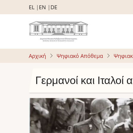
Παράκαμψη
EL
EN
DE
προς
το
κυρίως
περιεχόμενο
Αρχική
Ψηφιακό Απόθεμα
Ψηφιακ
Γερμανοί και Ιταλοί
Image