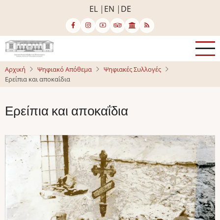
Παράκαμψη
EL
EN
DE
προς
το
κυρίως
περιεχόμενο
Αρχική
Ψηφιακό Απόθεμα
Ψηφιακές Συλλογές
Ερείπια και αποκαΐδια
Ερείπια και αποκαΐδια
Image