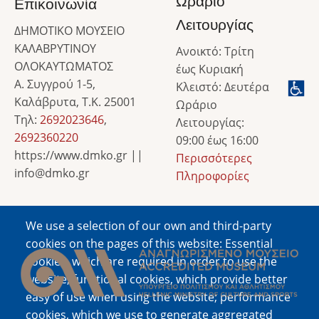
Ωράριο
Επικοινωνία
Λειτουργίας
ΔΗΜΟΤΙΚΟ ΜΟΥΣΕΙΟ
ΚΑΛΑΒΡΥΤΙΝΟΥ
Ανοικτό: Τρίτη
ΟΛΟΚΑΥΤΩΜΑΤΟΣ
έως Κυριακή
Α. Συγγρού 1-5,
Κλειστό: Δευτέρα
Καλάβρυτα, Τ.Κ. 25001
Ωράριο
Τηλ:
2692023646
,
Λειτουργίας:
2692360220
09:00 έως 16:00
https://www.dmko.gr ||
Περισσότερες
info@dmko.gr
Πληροφορίες
We use a selection of our own and third-party
Image
cookies on the pages of this website: Essential
cookies, which are required in order to use the
website; functional cookies, which provide better
easy of use when using the website; performance
cookies, which we use to generate aggregated