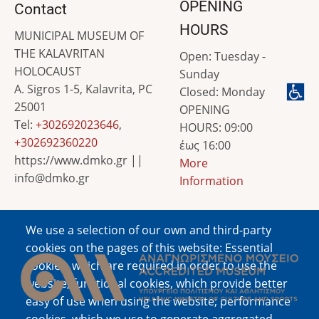
OPENING
Contact
HOURS
MUNICIPAL MUSEUM OF
THE KALAVRITAN
Open: Tuesday -
HOLOCAUST
Sunday
A. Sigros 1-5, Kalavrita, PC
Closed: Monday
25001
OPENING
Tel:
+302692023646
,
HOURS: 09:00
+302692360220
έως 16:00
https://www.dmko.gr ||
More
info@dmko.gr
Information
We use a selection of our own and third-party
Image
cookies on the pages of this website: Essential
cookies, which are required in order to use the
website; functional cookies, which provide better
easy of use when using the website; performance