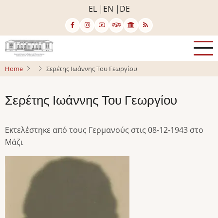
Skip
EL
EN
DE
to
main
content
Home
Σερέτης Ιωάννης Του Γεωργίου
Σερέτης Ιωάννης Του Γεωργίου
Εκτελέστηκε από τους Γερμανούς στις 08-12-1943 στο
Μάζι
Image