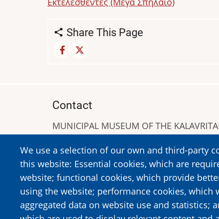
Εκτελεσθέντες (Μέγα Σπήλαιο)
Share This Page
Contact
MUNICIPAL MUSEUM OF THE KALAVRIT
A. Sigros 1-5, Kalavrita, PC 25001
We use a selection of our own and third-party c
Tel:
+302692023646
,
+302692360220
this website: Essential cookies, which are requir
https://www.dmko.gr || info@dmko.gr
website; functional cookies, which provide bett
using the website; performance cookies, which 
aggregated data on website use and statistics; 
Image
Image
which are used to display relevant content and a