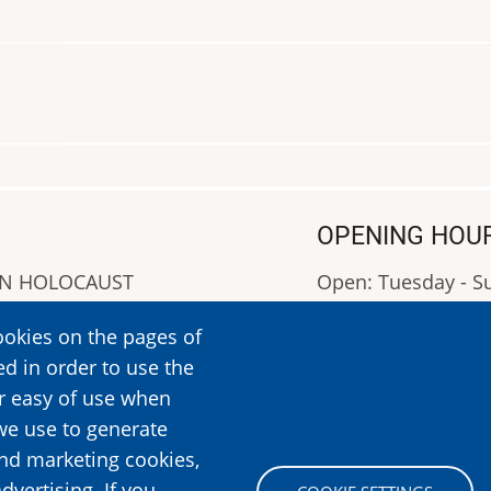
OPENING HOU
AN HOLOCAUST
Open: Tuesday - 
Closed: Monday
ookies on the pages of
OPENING HOURS: 0
ed in order to use the
More Information
er easy of use when
we use to generate
and marketing cookies,
Image
dvertising. If you