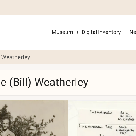
Museum
Digital Inventory
N
Main
navigation
) Weatherley
e (Bill) Weatherley
Image