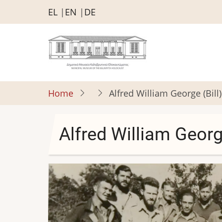
Skip
EL
EN
DE
to
main
content
Home
Alfred William George (Bill
Alfred William Georg
Image