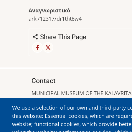
Αναγνωριστικό
ark:/12317/dr1tht8w4
Share This Page
Contact
MUNICIPAL MUSEUM OF THE KALAVRIT
A. Sigros 1-5, Kalavrita, PC 25001
We use a selection of our own and third-party c
Tel:
+302692023646
,
+302692360220
this website: Essential cookies, which are requir
https://www.dmko.gr || info@dmko.gr
website; functional cookies, which provide bett