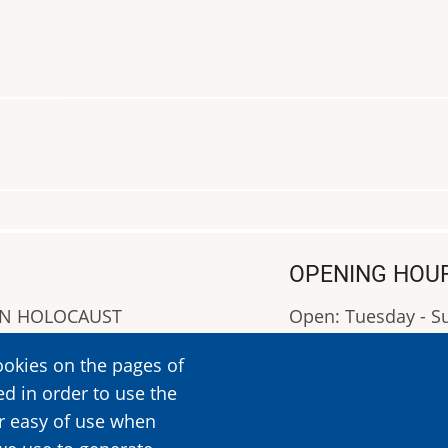
OPENING HOU
AN HOLOCAUST
Open: Tuesday - 
Closed: Monday
ookies on the pages of
OPENING HOURS: 0
ed in order to use the
More Information
er easy of use when