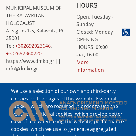
HOURS
MUNICIPAL MUSEUM OF
THE KALAVRITAN
Open: Tuesday -
HOLOCAUST
Sunday
A. Sigros 1-5, Kalavrita, PC
Closed: Monday
25001
OPENING
Tel:
+302692023646
,
HOURS: 09:00
+302692360220
έως 16:00
https://www.dmko.gr ||
More
info@dmko.gr
Information
We use a selection of our own and third-party
Image
cookies on the pages of this website: Essential
cookies, which are required in order to use the
website; functional cookies, which provide better
easy of use when using the website; performance
cookies, which we use to generate aggregated