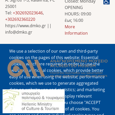
Closed: Monday
25001
OPENING
Tel:
+302692023646
,
HOURS: 09:00
+302692360220
έως 16:00
https://www.dmko.gr ||
More
info@dmko.gr
Information
We use a selection of our own and third-party
Image
cookies on the pages of this website: Essential
cookies, which are required in order to use the
website; functional cookies, which provide better
easy of use when using the website; performance
cookies, which we use to generate aggregated
data on website use and statistics; and marketing
Image
cookies, which are used to display relevant
content and advertising. If you choose "ACCEPT
ALL", you consent to the use of all cookies. You