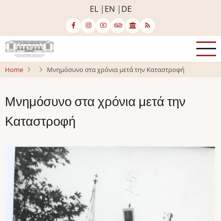
Skip
EL
EN
DE
to
main
content
Home
Μνημόσυνο στα χρόνια μετά την Καταστροφή
Μνημόσυνο στα χρόνια μετά την
Καταστροφή
Image