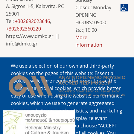
A. Sigros 1-5, Kalavrita, PC
Closed: Monday
25001
OPENING
Tel:
+302692023646
,
HOURS: 09:00
+302692360220
έως 16:00
https://www.dmko.gr ||
More
info@dmko.gr
Information
We use a selection of our own and third-party
Image
cookies on the pages of this website: Essential
cookies, which are required in order to use the
website; functional cookies, which provide better
easy of use when using the website; performance
cookies, which we use to generate aggregated
data on website use and statistics; and marketing
Image
cookies, which are used to display relevant
content and advertising. If you choose "ACCEPT
ALL", you consent to the use of all cookies. You